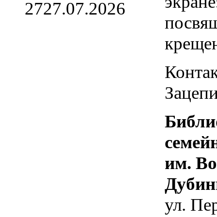
экране
27
27.07.2026
посвя
креще
Контак
Зацепи
Библи
семей
им. В
Дубин
ул. Пе