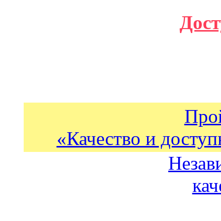
Дост
Про
«Качество и доступ
Незав
кач