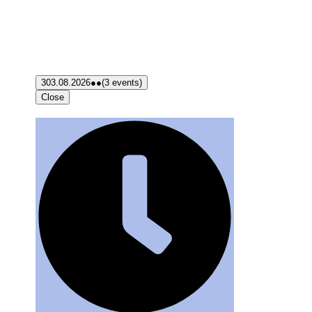
3
03.08.2026
●●
(3 events)
Close