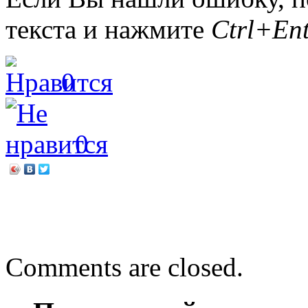
текста и нажмите
Ctrl+Ent
0
0
←
Гордо реет флаг Росси
Юбилейные встречи
→
Comments are closed.