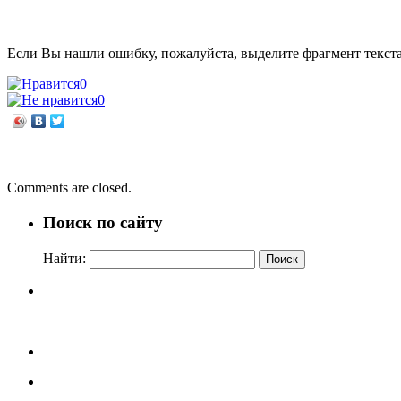
Если Вы нашли ошибку, пожалуйста, выделите фрагмент текст
0
0
←
«Тайны книжного шкафа»
В начале было слово…
→
Comments are closed.
Поиск по сайту
Найти: