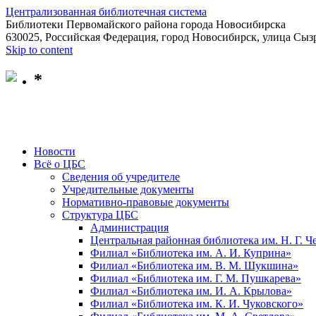
Централизованная библиотечная система
Библиотеки Первомайского района города Новосибирска
630025, Российская Федерация, город Новосибирск, улица Сызр
Skip to content
*
Новости
Всё о ЦБС
Сведения об учредителе
Учредительные документы
Нормативно-правовые документы
Структура ЦБС
Администрация
Центральная районная библиотека им. Н. Г. 
Филиал «Библиотека им. А. И. Куприна»
Филиал «Библиотека им. В. М. Шукшина»
Филиал «Библиотека им. Г. М. Пушкарева»
Филиал «Библиотека им. И. А. Крылова»
Филиал «Библиотека им. К. И. Чуковского»