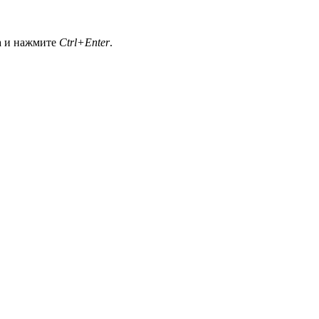
а и нажмите
Ctrl+Enter
.