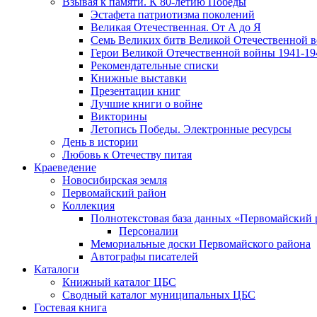
Взывая к памяти. К 80-летию Победы
Эcтафета патриотизма поколений
Великая Отечественная. От А до Я
Семь Великих битв Великой Отечественной 
Герои Великой Отечественной войны 1941-19
Рекомендательные списки
Книжные выставки
Презентации книг
Лучшие книги о войне
Викторины
Летопись Победы. Электронные ресурсы
День в истории
Любовь к Отечеству питая
Краеведение
Новосибирская земля
Первомайский район
Коллекция
Полнотекстовая база данных «Первомайский 
Персоналии
Мемориальные доски Первомайского района
Автографы писателей
Каталоги
Книжный каталог ЦБС
Сводный каталог муниципальных ЦБС
Гостевая книга