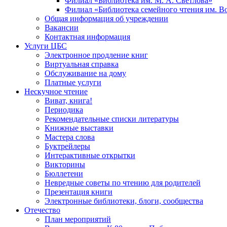
Филиал «Библиотека им. М. А. Светлова»
Филиал «Библиотека семейного чтения им. 
Общая информация об учреждении
Вакансии
Контактная информация
Услуги ЦБС
Электронное продление книг
Виртуальная справка
Обслуживание на дому
Платные услуги
Нескучное чтение
Виват, книга!
Периодика
Рекомендательные списки литературы
Книжные выставки
Мастера слова
Буктрейлеры
Интерактивные открытки
Викторины
Бюллетени
Невредные советы по чтению для родителей
Презентация книги
Электронные библиотеки, блоги, сообщества
Отечество
План мероприятий