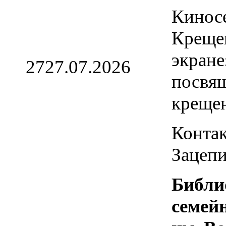
Кинос
Креще
экране
27
27.07.2026
посвя
креще
Контак
Зацепи
Библи
семей