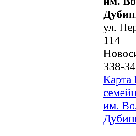
им. В
Дубин
ул. Пе
114
Новос
338-34
Карта
семейн
им. Во
Дубин