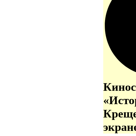
Кинос
«Исто
Креще
экран