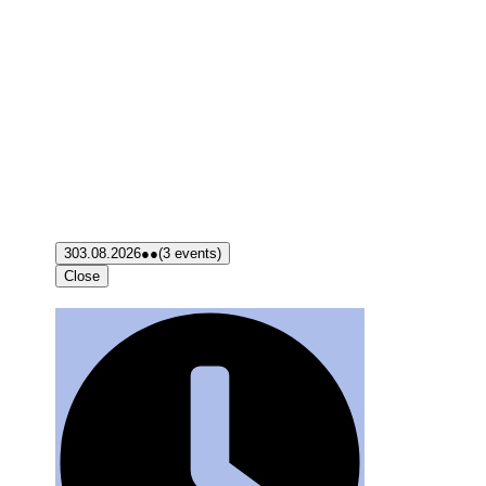
3
03.08.2026
●●
(3 events)
Close