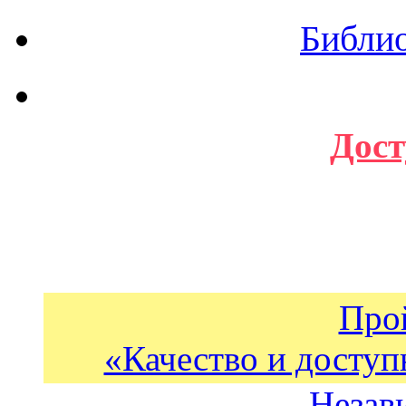
Библи
Дост
Про
«Качество и доступ
Незав