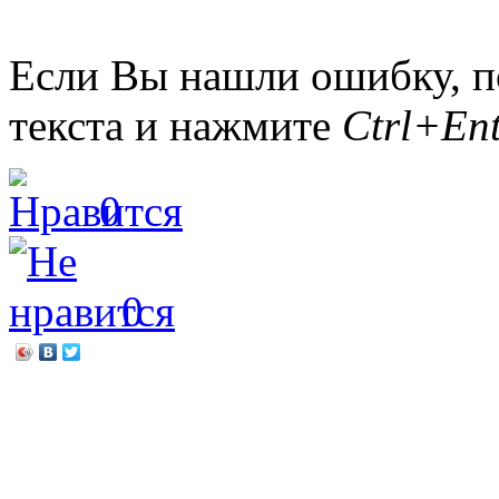
Если Вы нашли ошибку, п
текста и нажмите
Ctrl+Ent
0
0
←
Александр Беляев «Ост
«Фабрика стиля»: модный
руками
→