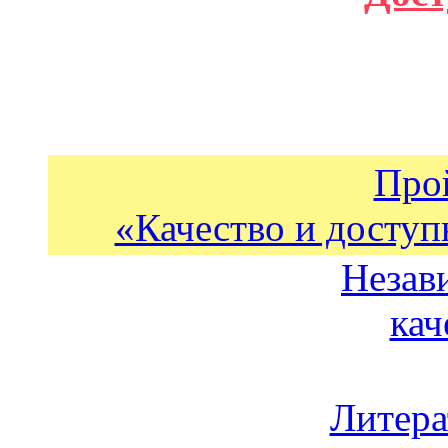
Про
«Качество и доступ
Незав
кач
Литера