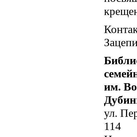
креще
Контак
Зацепи
Библи
семей
им. В
Дубин
ул. Пе
114