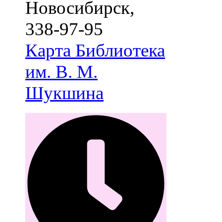
Новосибирск
,
338-97-95
Карта
Библиотека
им. В. М.
Шукшина