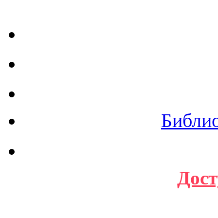
Библи
Дост