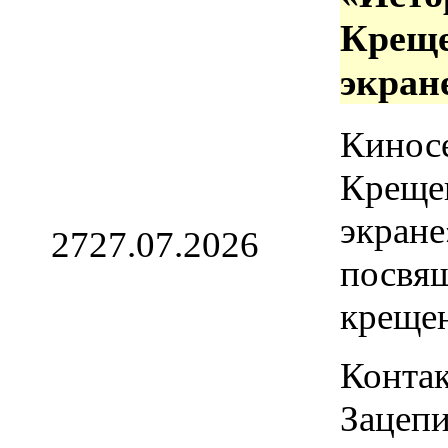
Креще
экран
Кинос
Креще
экране
27
27.07.2026
посвя
креще
Контак
Зацепи