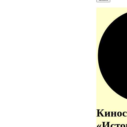
Кинос
«Исто