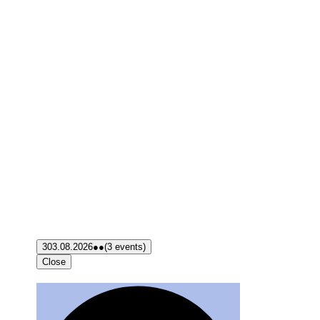
3
03.08.2026
●●
(3 events)
Close