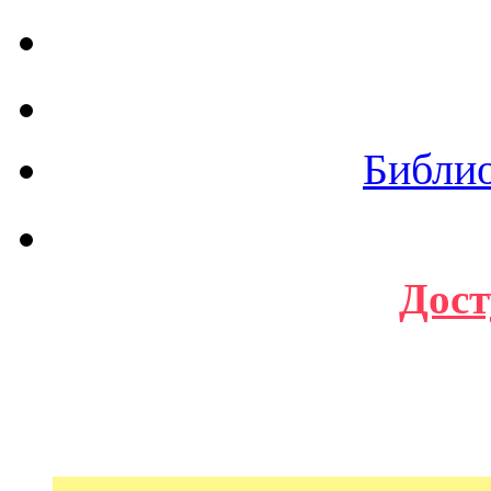
Библи
Дост