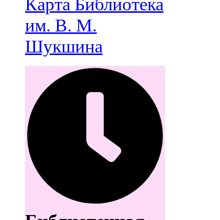
Карта
Библиотека
им. В. М.
Шукшина