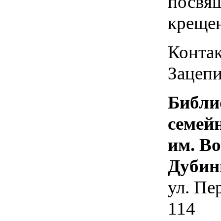
посвя
креще
Контак
Зацепи
Библи
семей
им. В
Дубин
ул. Пе
114