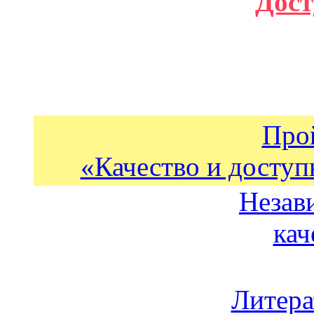
Дост
Про
«Качество и доступ
Незав
кач
Литера