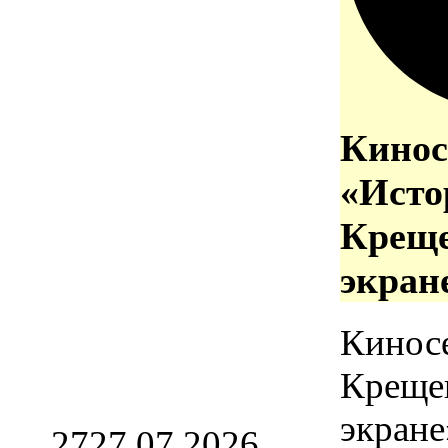
Кинос
«Исто
Креще
экран
Кинос
Креще
экране
27
27.07.2026