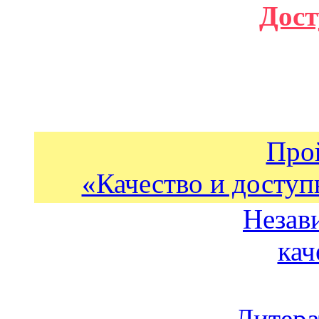
Дост
Про
«Качество и доступ
Незав
кач
Литера