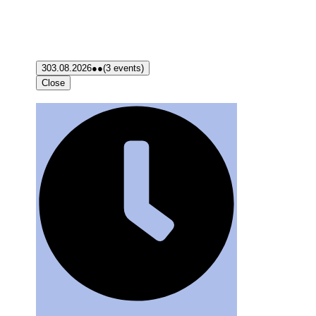
3
03.08.2026
●●
(3 events)
Close