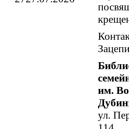
посвя
креще
Контак
Зацепи
Библи
семей
им. В
Дубин
ул. Пе
114