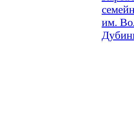
семейн
им. Во
Дубин