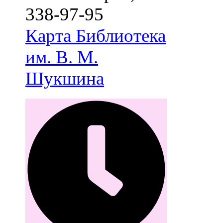
338-97-95
Карта
Библиотека
им. В. М.
Шукшина