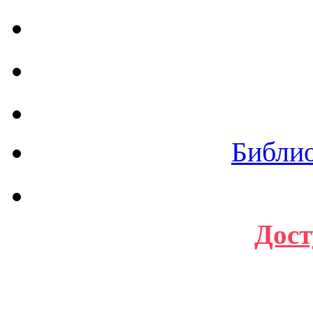
Библи
Дост