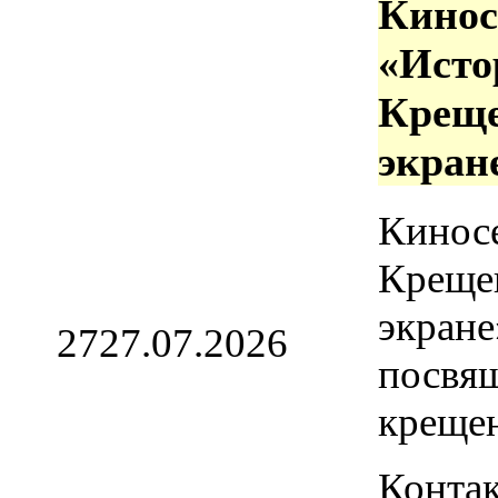
Кинос
«Исто
Креще
экран
Кинос
Креще
экране
27
27.07.2026
посвя
креще
Контак