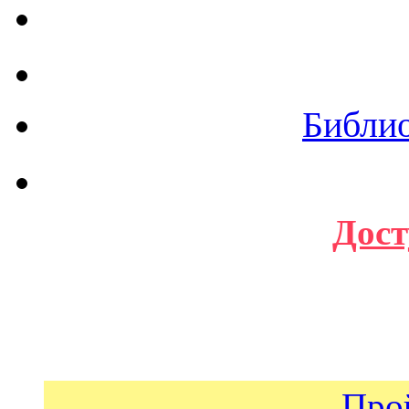
Библи
Дост
Про