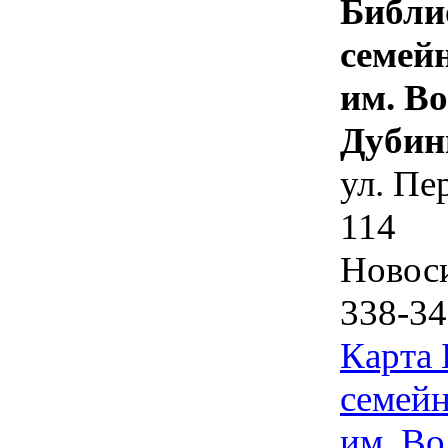
Библи
семей
им. В
Дубин
ул. Пе
114
Новос
338-34
Карта
семейн
им. Во