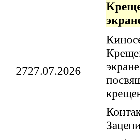
Креще
экран
Кинос
Креще
экране
27
27.07.2026
посвя
креще
Контак
Зацепи