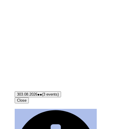
3
03.08.2026
●●
(3 events)
Close