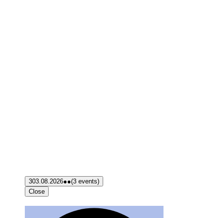
3
03.08.2026
●●
(3 events)
Close