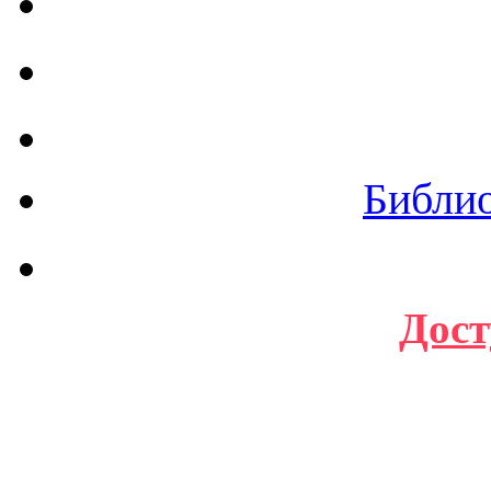
Библи
Дост