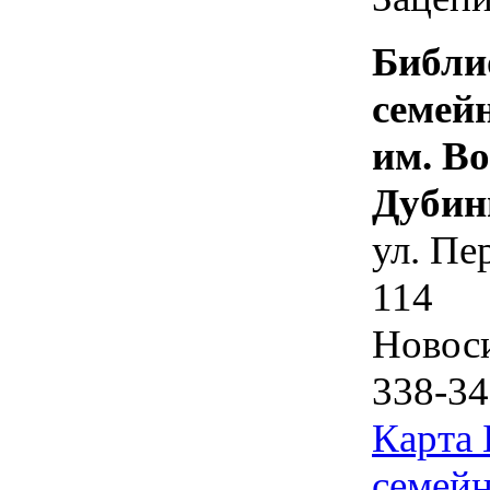
Библи
семей
им. В
Дубин
ул. Пе
114
Новос
338-34
Карта
семейн