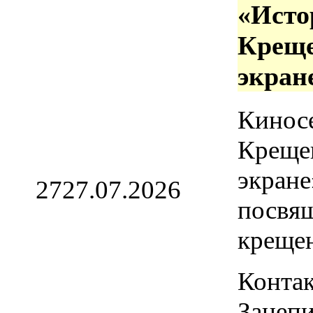
«Исто
Креще
экран
Кинос
Креще
экране
27
27.07.2026
посвя
креще
Контак
Зацепи