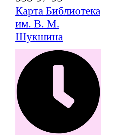
Карта
Библиотека
им. В. М.
Шукшина