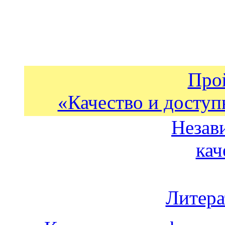
Про
«Качество и доступ
Незав
кач
Литера