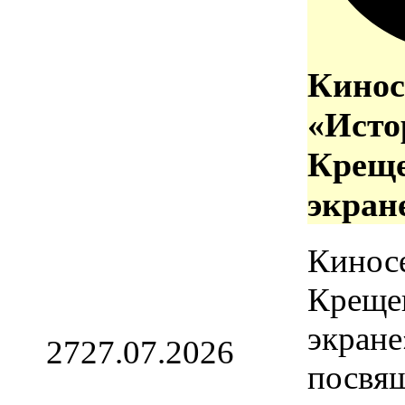
Кинос
«Исто
Креще
экран
Кинос
Креще
экране
27
27.07.2026
посвя