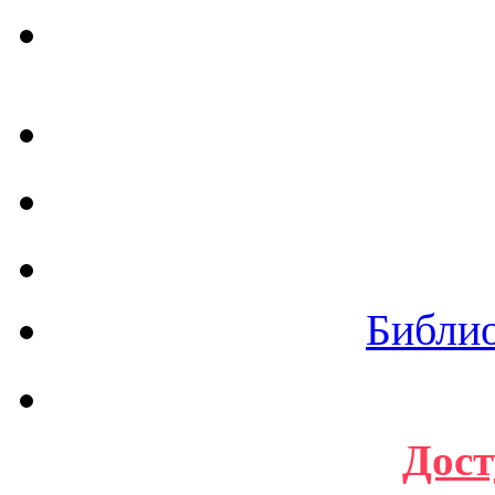
Библи
Дост