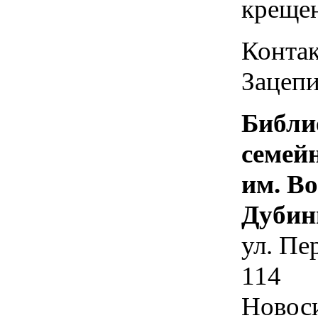
креще
Контак
Зацепи
Библи
семей
им. В
Дубин
ул. Пе
114
Новос