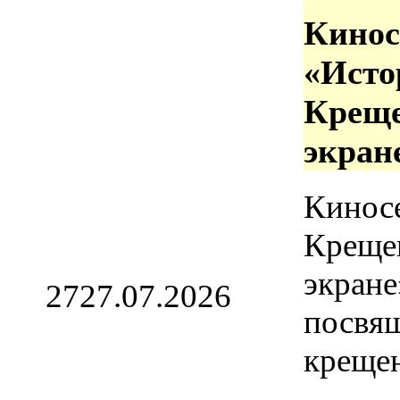
Кинос
«Исто
Креще
экран
Кинос
Креще
экране
27
27.07.2026
посвя
креще