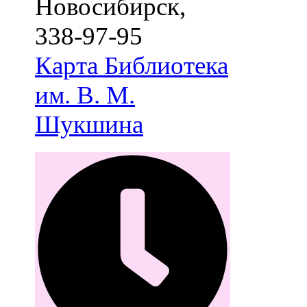
Новосибирск
,
338-97-95
Карта
Библиотека
им. В. М.
Шукшина