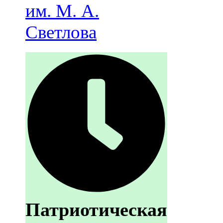
им. М. А.
Светлова
Патриотическая