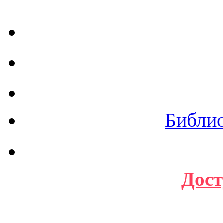
Библи
Дост