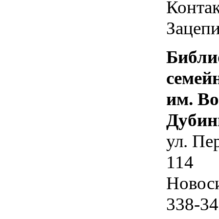
Контак
Зацепи
Библи
семей
им. В
Дубин
ул. Пе
114
Новос
338-34