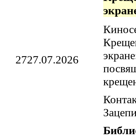
экран
Кинос
Креще
экране
27
27.07.2026
посвя
креще
Контак
Зацепи
Библи