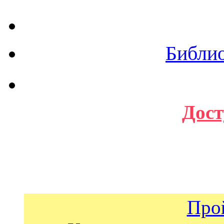
Библи
Дост
Про