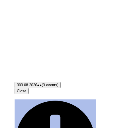
3
03.08.2026
●●
(3 events)
Close