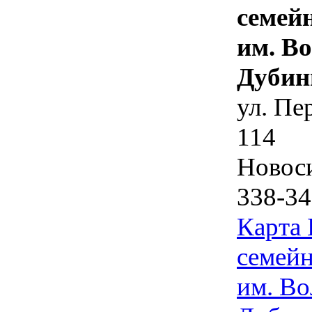
семей
им. В
Дубин
ул. Пе
114
Новос
338-34
Карта
семейн
им. Во