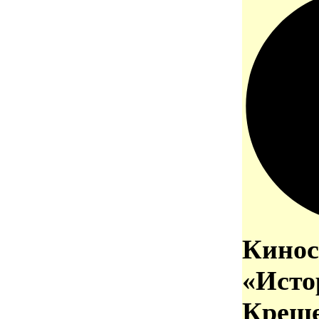
Кинос
«Исто
Креще