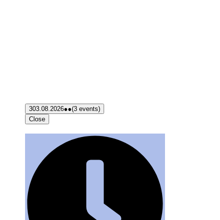
3
03.08.2026
●●
(3 events)
Close