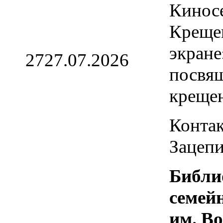
Кинос
Креще
экране
27
27.07.2026
посвя
креще
Контак
Зацепи
Библи
семей
им. В