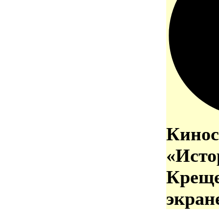
Кинос
«Исто
Креще
экран