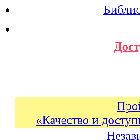
Библи
Дост
Про
«Качество и доступ
Незав