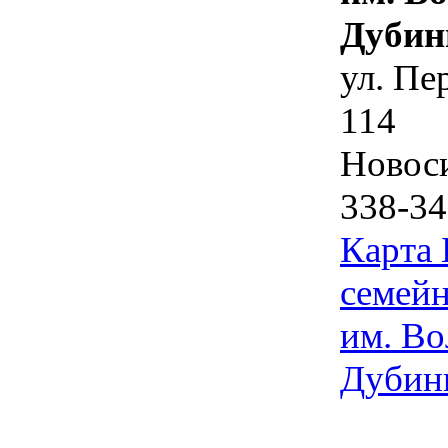
Дубин
ул. Пе
114
Новос
338-34
Карта
семейн
им. Во
Дубин