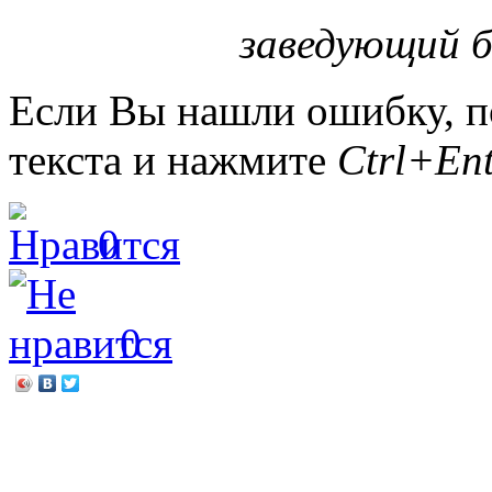
заведующий 
Если Вы нашли ошибку, п
текста и нажмите
Ctrl+Ent
0
0
←
«И нет у нас, иного до
«Здравствуйте, хвостаств