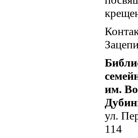
креще
Контак
Зацепи
Библи
семей
им. В
Дубин
ул. Пе
114