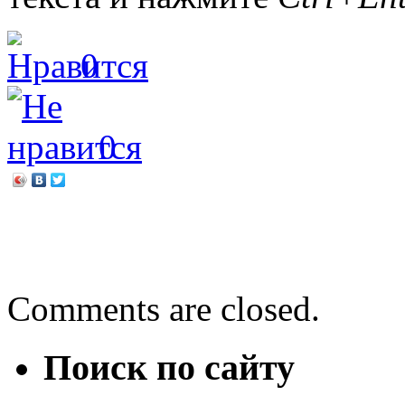
0
0
←
Права маленького граж
День приветствий
→
Comments are closed.
Поиск по сайту