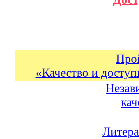
Про
«Качество и доступ
Незав
кач
Литера