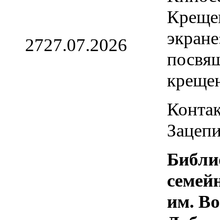
Креще
экране
27
27.07.2026
посвя
креще
Контак
Зацепи
Библи
семей
им. В