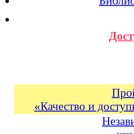
Библи
Дост
Про
«Качество и доступ
Незав