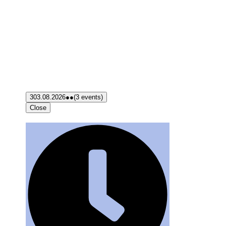
3
03.08.2026
●●
(3 events)
Close