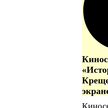
Кинос
«Исто
Креще
экран
Кинос