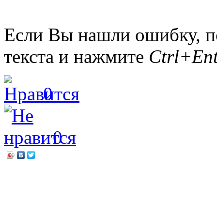
Если Вы нашли ошибку, п
текста и нажмите
Ctrl+Ent
0
0
←
«Волшебный мир кули
«Будь здоров!»
→