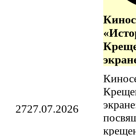
Кинос
«Исто
Креще
экран
Кинос
Креще
экране
27
27.07.2026
посвя
креще