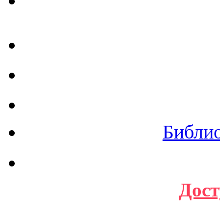
Библи
Дост