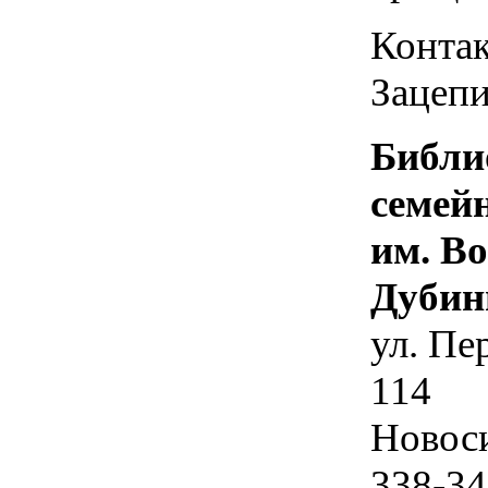
Контак
Зацепи
Библи
семей
им. В
Дубин
ул. Пе
114
Новос
338-34