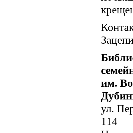
креще
Контак
Зацепи
Библи
семей
им. В
Дубин
ул. Пе
114