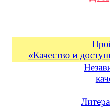
Про
«Качество и доступ
Незав
кач
Литера