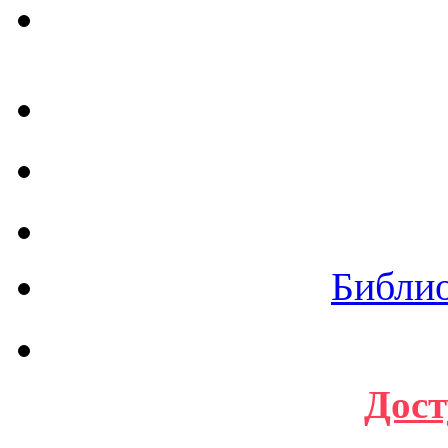
Библи
Дост