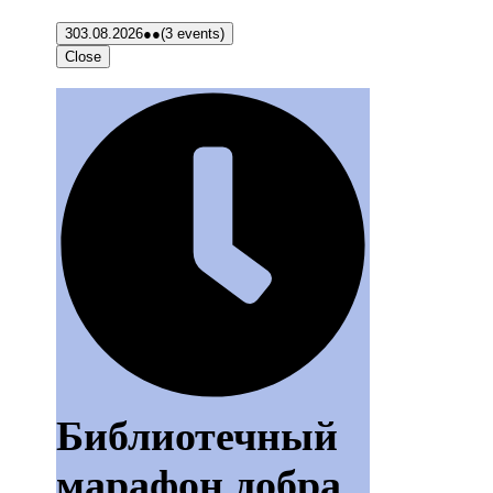
3
03.08.2026
●●
(3 events)
Close
Библиотечный
марафон добра