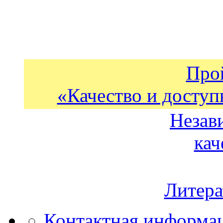
Про
«Качество и доступ
Незав
кач
Литера
Контактная информа