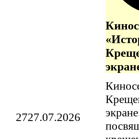
Кинос
«Исто
Креще
экран
Кинос
Креще
экране
27
27.07.2026
посвя