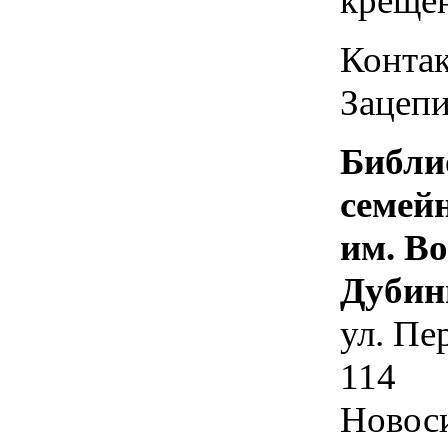
креще
Контак
Зацепи
Библи
семей
им. В
Дубин
ул. Пе
114
Новос