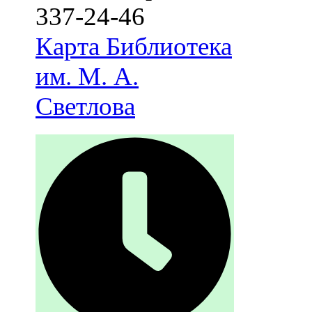
337-24-46
Карта
Библиотека
им. М. А.
Светлова