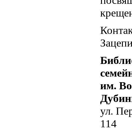
посвя
креще
Контак
Зацепи
Библи
семей
им. В
Дубин
ул. Пе
114