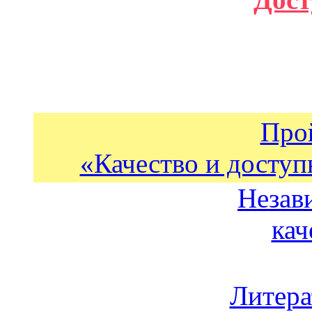
Про
«Качество и доступ
Незав
кач
Литера