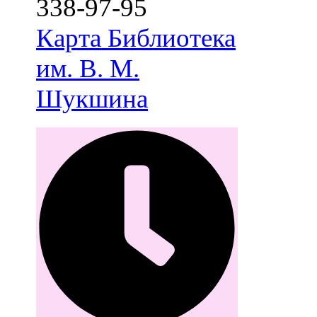
338-97-95
Карта
Библиотека
им. В. М.
Шукшина