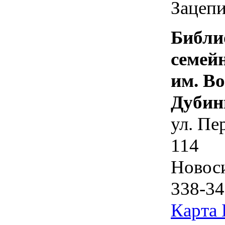
Зацепи
Библи
семей
им. В
Дубин
ул. Пе
114
Новос
338-34
Карта