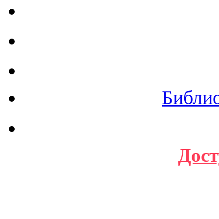
Библи
Дост