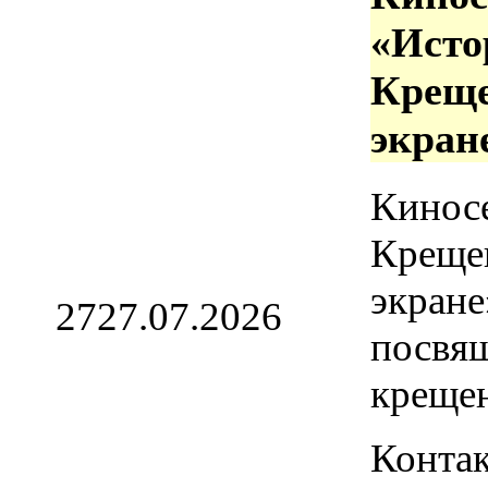
«Исто
Креще
экран
Кинос
Креще
экране
27
27.07.2026
посвя
креще
Контак