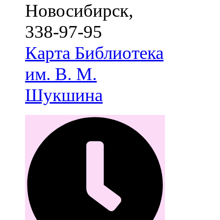
Новосибирск
,
338-97-95
Карта
Библиотека
им. В. М.
Шукшина