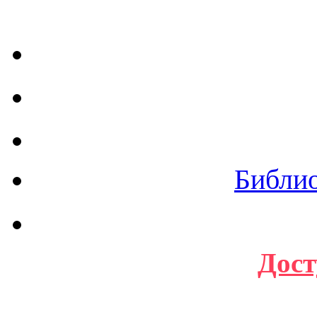
Библи
Дост