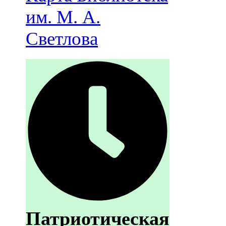
им. М. А.
Светлова
Патриотическая