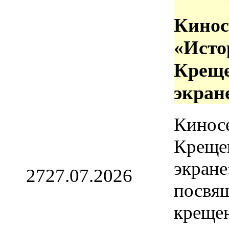
Кинос
«Исто
Креще
экран
Кинос
Креще
экране
27
27.07.2026
посвя
креще