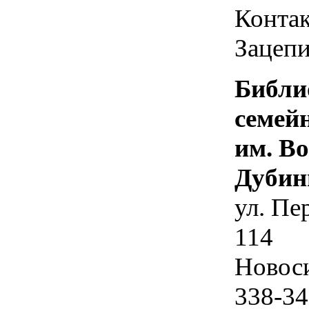
Контак
Зацепи
Библи
семей
им. В
Дубин
ул. Пе
114
Новос
338-34