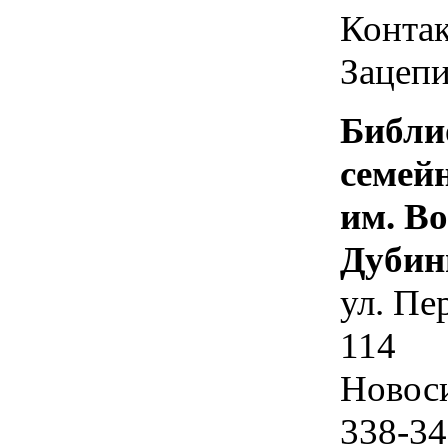
Контак
Зацепи
Библи
семей
им. В
Дубин
ул. Пе
114
Новос
338-34