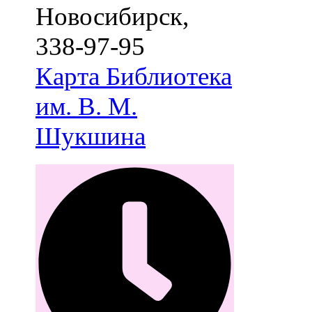
Новосибирск
,
338-97-95
Карта
Библиотека
им. В. М.
Шукшина