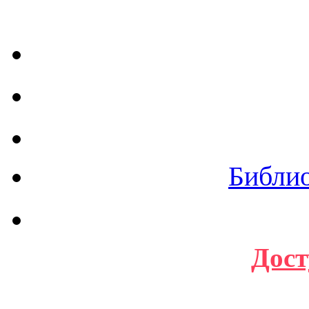
Библи
Дост