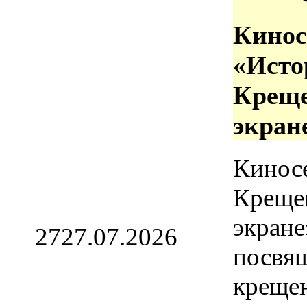
Кинос
«Исто
Креще
экран
Кинос
Креще
экране
27
27.07.2026
посвя
креще