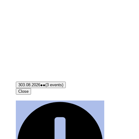
3
03.08.2026
●●
(3 events)
Close