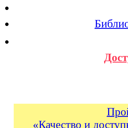
Библи
Дост
Про
«Качество и доступ