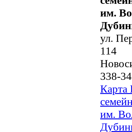
семей
им. В
Дубин
ул. Пе
114
Новос
338-34
Карта
семейн
им. Во
Дубин