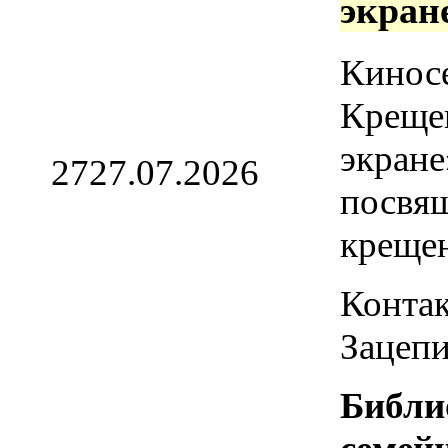
экран
Кинос
Креще
экране
27
27.07.2026
посвя
креще
Контак
Зацепи
Библи