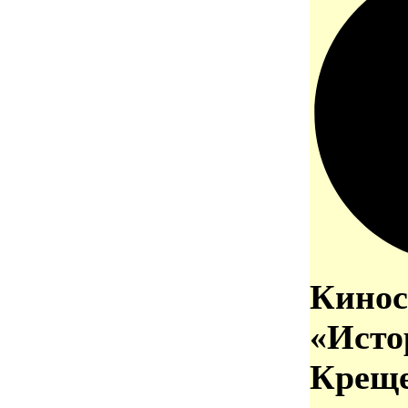
Кинос
«Исто
Креще