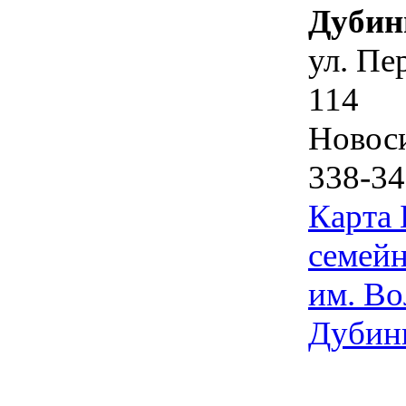
Дубин
ул. Пе
114
Новос
338-34
Карта
семейн
им. Во
Дубин