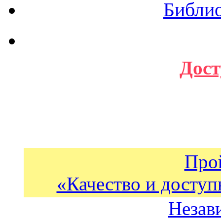
Библи
Дост
Про
«Качество и доступ
Незав