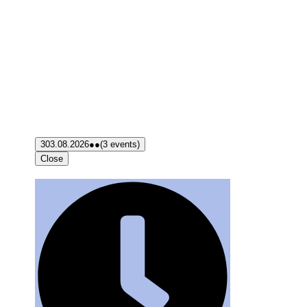
3
03.08.2026
●●
(3 events)
Close