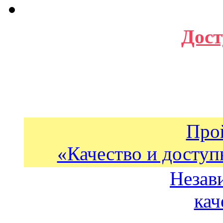
Дост
Про
«Качество и доступ
Незав
кач