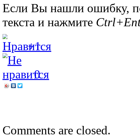
Если Вы нашли ошибку, п
текста и нажмите
Ctrl+Ent
+1
0
←
Подвиг во имя России
Бернард Вербер «Шестой
Comments are closed.