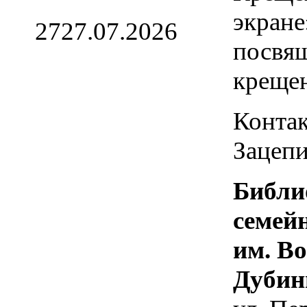
экране
27
27.07.2026
посвя
креще
Контак
Зацепи
Библи
семей
им. В
Дубин