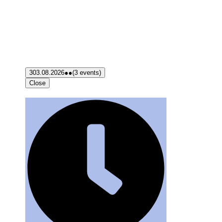
3
03.08.2026
●●
(3 events)
Close