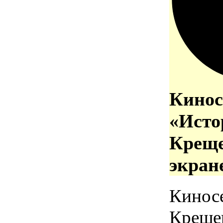
Кинос
«Исто
Креще
экран
Кинос
Креще