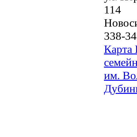
114
Новос
338-34
Карта
семейн
им. Во
Дубин