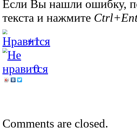
Если Вы нашли ошибку, п
текста и нажмите
Ctrl+Ent
+1
0
←
Все мы разные, но все 
Донна Джексон Наказава.
Comments are closed.