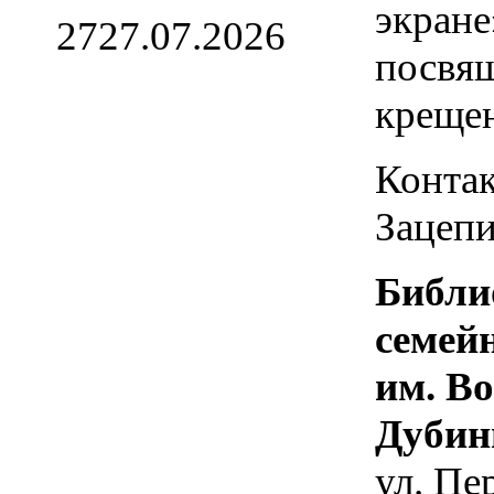
экране
27
27.07.2026
посвя
креще
Контак
Зацепи
Библи
семей
им. В
Дубин
ул. Пе