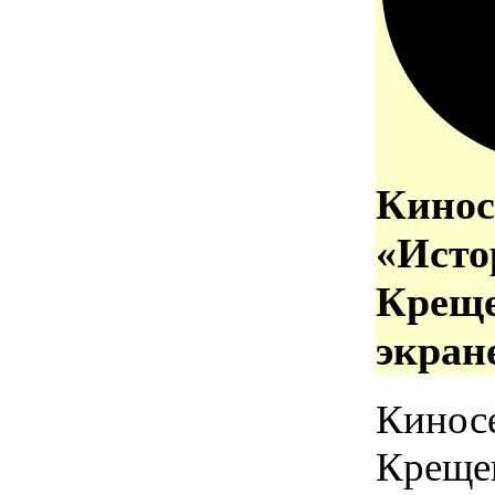
Кинос
«Исто
Креще
экран
Кинос
Креще