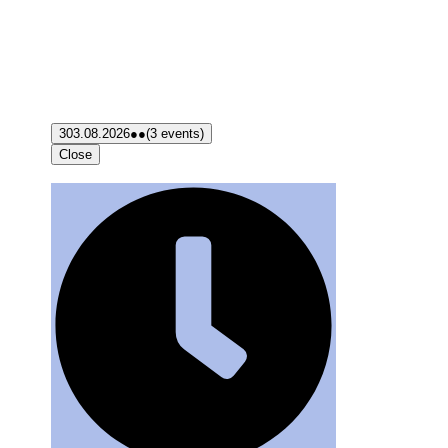
3
03.08.2026
●●
(3 events)
Close