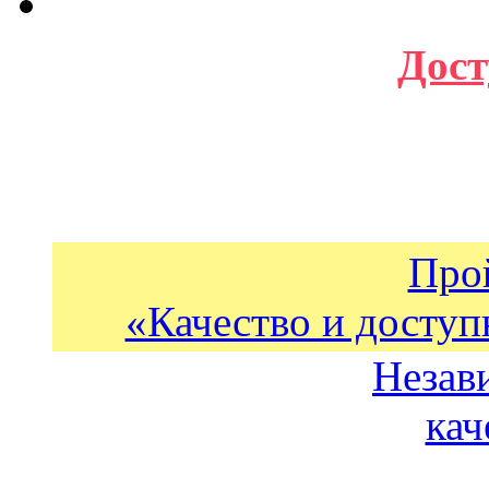
Дост
Про
«Качество и доступ
Незав
кач