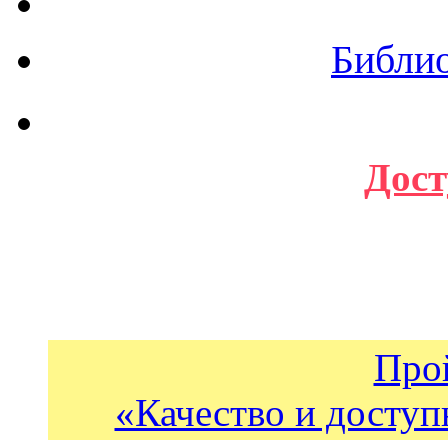
Библи
Дост
Про
«Качество и доступ