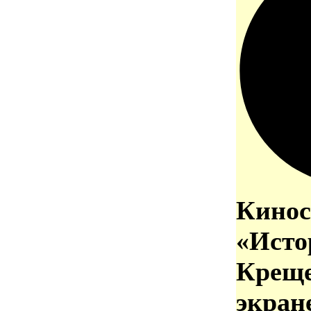
Кинос
«Исто
Креще
экран