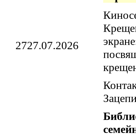
Кинос
Креще
экране
27
27.07.2026
посвя
креще
Контак
Зацепи
Библи
семей