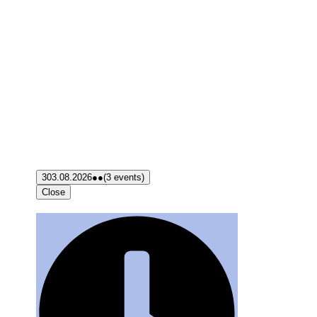
3
03.08.2026
●●
(3 events)
Close