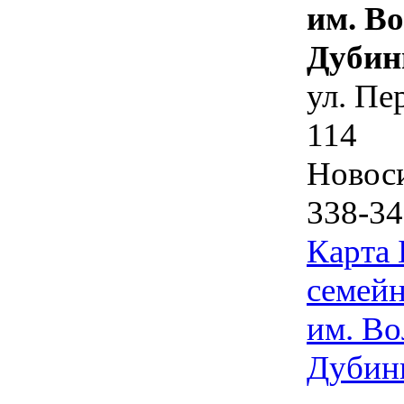
им. В
Дубин
ул. Пе
114
Новос
338-34
Карта
семейн
им. Во
Дубин