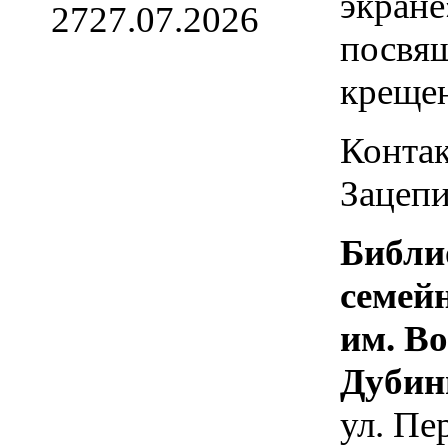
экране
27
27.07.2026
посвя
креще
Контак
Зацепи
Библи
семей
им. В
Дубин
ул. Пе