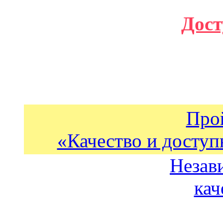
Дост
Про
«Качество и доступ
Незав
кач