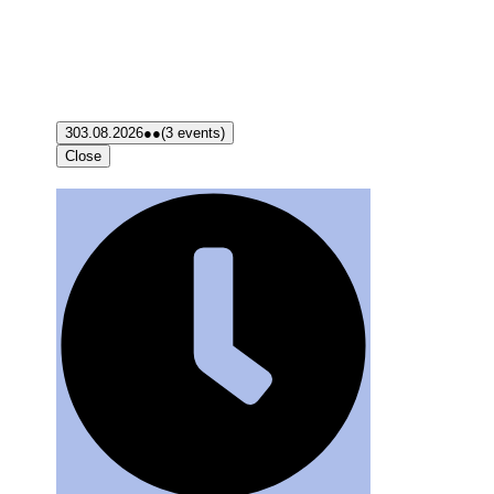
3
03.08.2026
●●
(3 events)
Close