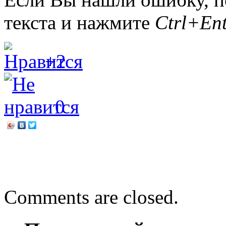
текста и нажмите
Ctrl+Ent
+2
0
←
Олег Руднев. Долгая д
Сибирский «Варяг»
→
Comments are closed.