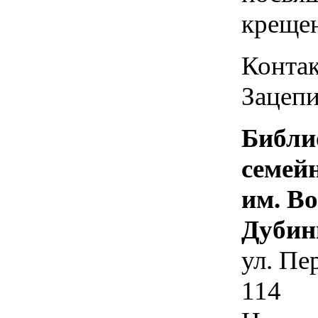
креще
Контак
Зацепи
Библи
семей
им. В
Дубин
ул. Пе
114