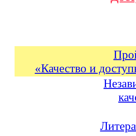
Про
«Качество и доступ
Незав
кач
Литера