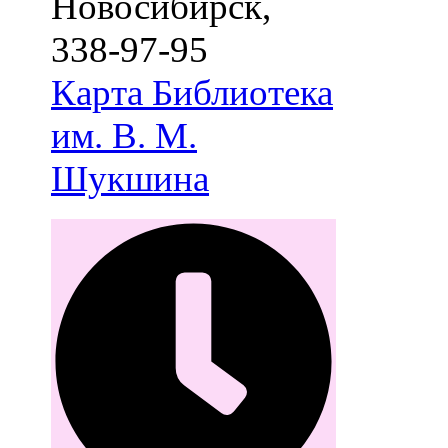
Новосибирск
,
338-97-95
Карта
Библиотека
им. В. М.
Шукшина