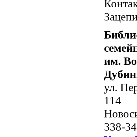
Контак
Зацепи
Библи
семей
им. В
Дубин
ул. Пе
114
Новос
338-34