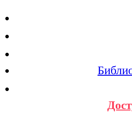
Библи
Дост