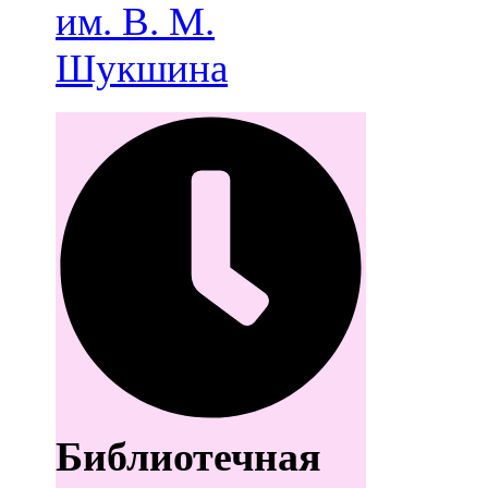
им. В. М.
Шукшина
Библиотечная