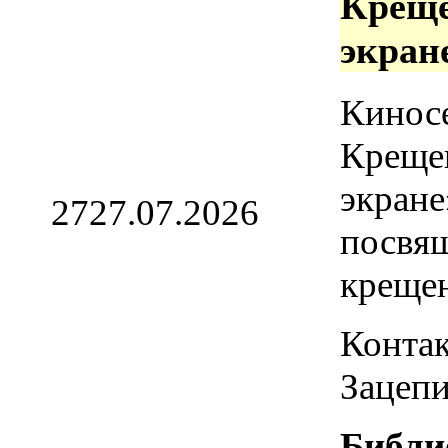
Креще
экран
Кинос
Креще
экране
27
27.07.2026
посвя
креще
Контак
Зацепи
Библи