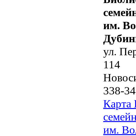
семей
им. В
Дубин
ул. Пе
114
Новос
338-34
Карта
семейн
им. Во