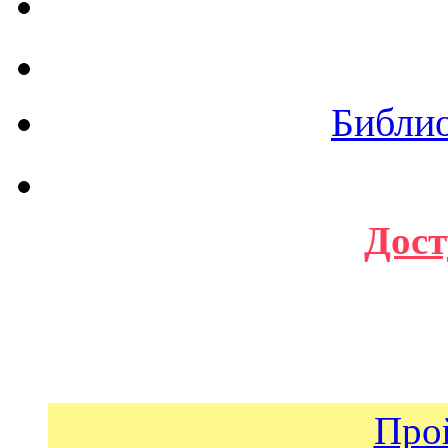
Библи
Дост
Про