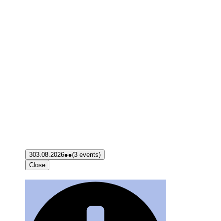
3
03.08.2026
●●
(3 events)
Close