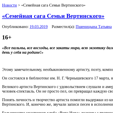
Новости
>
«Семейная сага Семьи Вертинского»
«Семейная сага Семьи Вертинского»
Опубликовано:
19.03.2019
Разместил(а):
Пшеницына Татьяна
16+
«Все пальмы, все восходы, все закаты мира, всю экзотику да
день у себя на родине!»
Этому замечательному, необыкновенному артисту, поэту, комп
Он состоялся в библиотеке им. Н. Г. Чернышевского 17 марта, 
Великого артиста Вертинского с удовольствием слушали и аме
человек-спектакль. Он не просто пел, он превращал каждую с
Понять личность и творчество артиста помогли выдержки из к
Вертинского. И, конечно же, звучали записи песен в исполнен
Большинство участников клуба «Вита Нова» знакомы с творчест