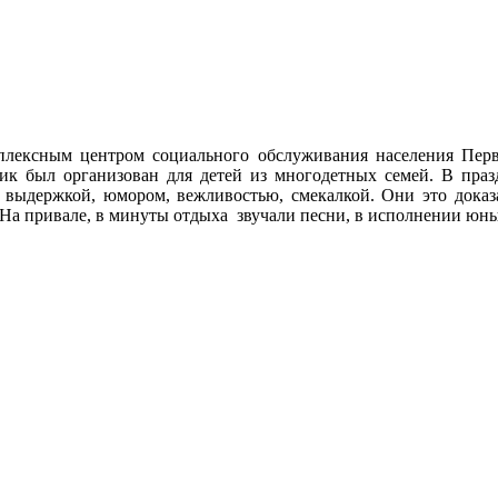
плексным центром социального обслуживания населения Пер
ик был организован для детей из многодетных семей. В пр
 выдержкой, юмором, вежливостью, смекалкой. Они это доказа
На привале, в минуты отдыха звучали песни, в исполнении юных