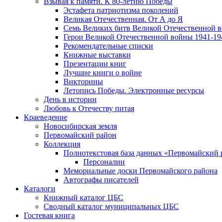
Взывая к памяти. К 80-летию Победы
Эcтафета патриотизма поколений
Великая Отечественная. От А до Я
Семь Великих битв Великой Отечественной 
Герои Великой Отечественной войны 1941-19
Рекомендательные списки
Книжные выставки
Презентации книг
Лучшие книги о войне
Викторины
Летопись Победы. Электронные ресурсы
День в истории
Любовь к Отечеству питая
Краеведение
Новосибирская земля
Первомайский район
Коллекция
Полнотекстовая база данных «Первомайский 
Персоналии
Мемориальные доски Первомайского района
Автографы писателей
Каталоги
Книжный каталог ЦБС
Сводный каталог муниципальных ЦБС
Гостевая книга