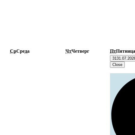
Ср
Среда
Чт
Четверг
Пт
Пятниц
31
31.07.202
Close