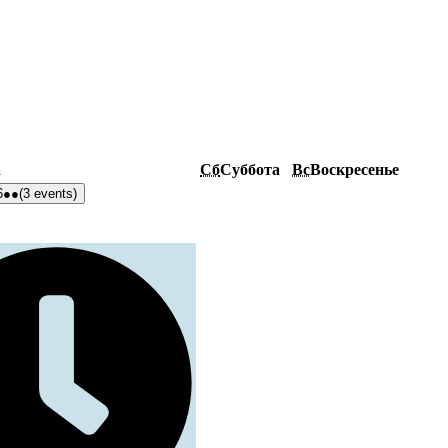
а
Сб
Суббота
Вс
Воскресенье
6
●●
(3 events)