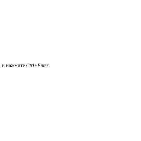
а и нажмите
Ctrl+Enter
.