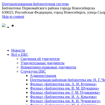
Централизованная библиотечная система
Библиотеки Первомайского района города Новосибирска
630025, Российская Федерация, город Новосибирск, улица Сызр
Skip to content
*
Новости
Всё о ЦБС
Сведения об учредителе
Учредительные документы
Нормативно-правовые документы
Структура ЦБС
Администрация
Центральная районная библиотека им. Н. Г. 
Филиал «Библиотека им. А. И. Куприна»
Филиал «Библиотека им. В. М. Шукшина»
Филиал «Библиотека им. Г. М. Пушкарева»
Филиал «Библиотека им. И. А. Крылова»
Филиал «Библиотека им. К. И. Чуковского»