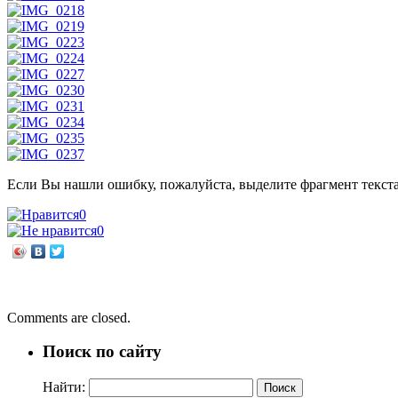
Если Вы нашли ошибку, пожалуйста, выделите фрагмент текст
0
0
←
Обсуждение «Недаром помнит вся Россия…»
Девятьсот дней мужества.
→
Comments are closed.
Поиск по сайту
Найти: