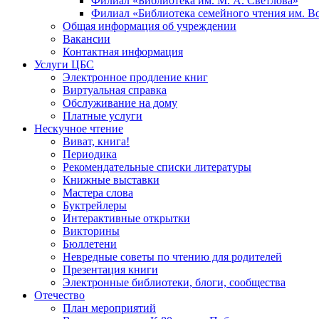
Филиал «Библиотека им. М. А. Светлова»
Филиал «Библиотека семейного чтения им. 
Общая информация об учреждении
Вакансии
Контактная информация
Услуги ЦБС
Электронное продление книг
Виртуальная справка
Обслуживание на дому
Платные услуги
Нескучное чтение
Виват, книга!
Периодика
Рекомендательные списки литературы
Книжные выставки
Мастера слова
Буктрейлеры
Интерактивные открытки
Викторины
Бюллетени
Невредные советы по чтению для родителей
Презентация книги
Электронные библиотеки, блоги, сообщества
Отечество
План мероприятий