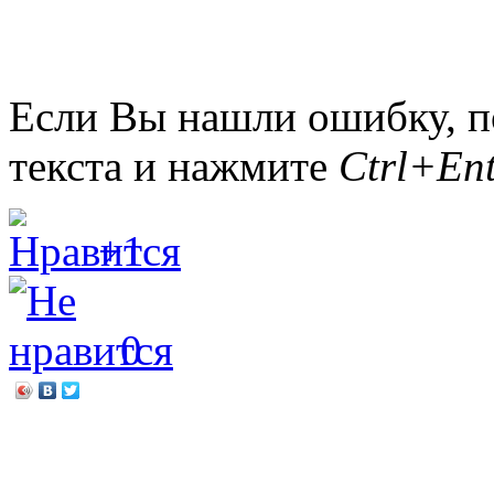
Если Вы нашли ошибку, п
текста и нажмите
Ctrl+Ent
+1
0
←
Перерыв на кино
Сказочное краеведение
→