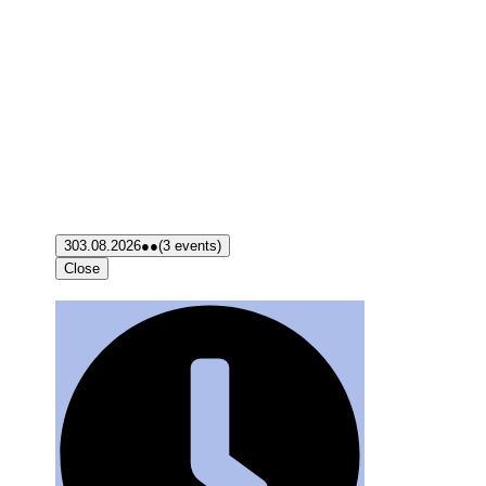
3
03.08.2026
●●
(3 events)
Close