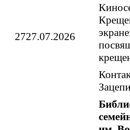
Кинос
Креще
экране
27
27.07.2026
посвя
креще
Контак
Зацепи
Библи
семей
им. В