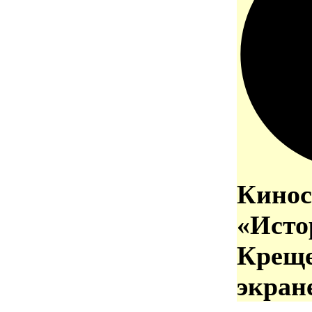
Кинос
«Исто
Креще
экран