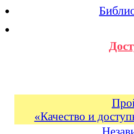
Библи
Дост
Про
«Качество и доступ
Незав