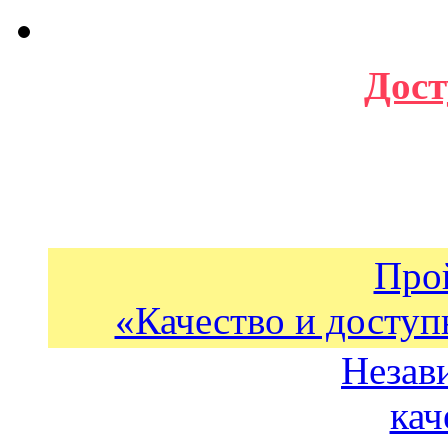
Дост
Про
«Качество и доступ
Незав
кач