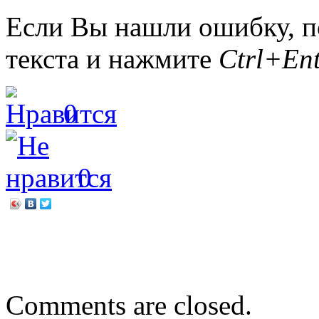
Если Вы нашли ошибку, п
текста и нажмите
Ctrl+Ent
0
0
←
День толерантности
Будем с ТОСами дружить
Comments are closed.