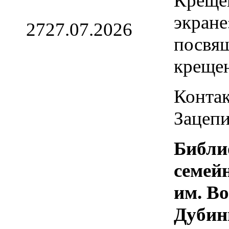
Креще
экране
27
27.07.2026
посвя
креще
Контак
Зацепи
Библи
семей
им. В
Дубин