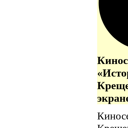
Кинос
«Исто
Креще
экран
Кинос