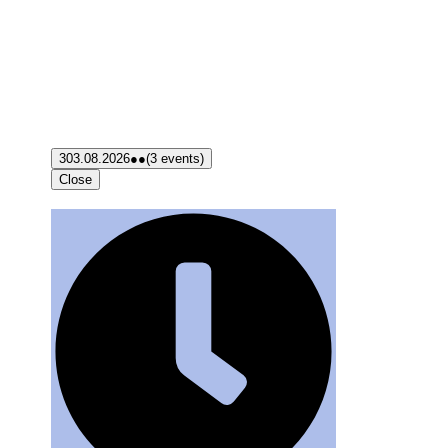
3
03.08.2026
●●
(3 events)
Close