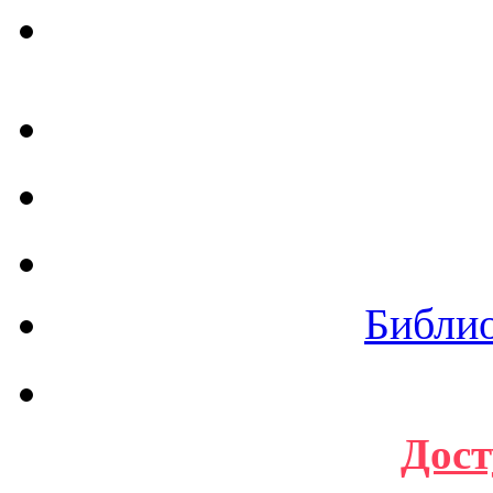
Библи
Дост