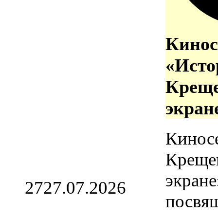
Кинос
«Исто
Креще
экран
Кинос
Креще
экране
27
27.07.2026
посвя