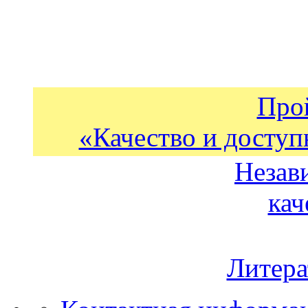
Про
«Качество и доступ
Незав
кач
Литера