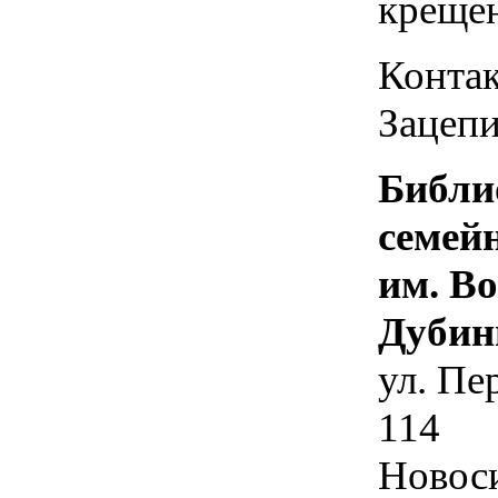
креще
Контак
Зацепи
Библи
семей
им. В
Дубин
ул. Пе
114
Новос