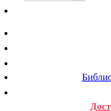
Библи
Дост