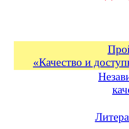
Про
«Качество и доступ
Незав
кач
Литера