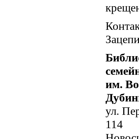
креще
Контак
Зацепи
Библи
семей
им. В
Дубин
ул. Пе
114
Новос