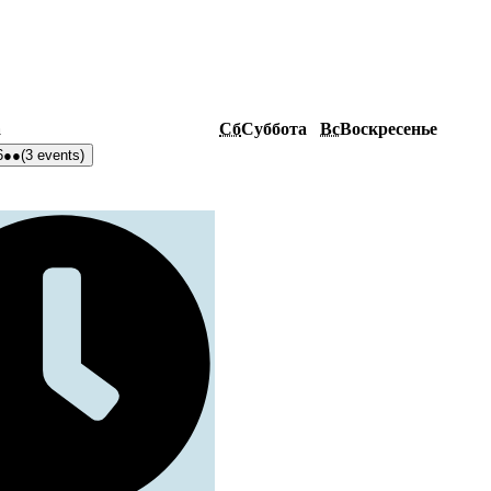
а
Сб
Суббота
Вс
Воскресенье
6
●●
(3 events)