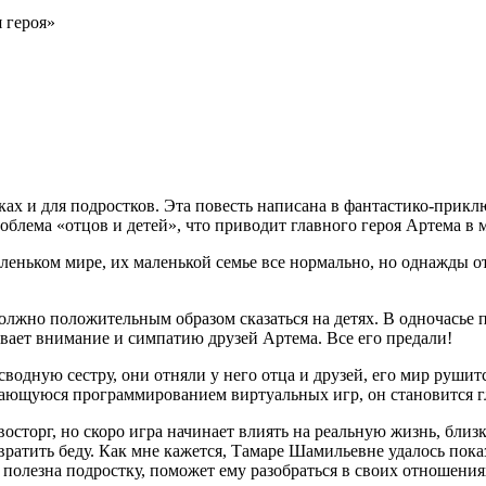
 героя»
х и для подростков. Эта повесть написана в фантастико-приклю
роблема «отцов и детей», что приводит главного героя Артема в
аленьком мире, их маленькой семье все нормально, но однажды о
олжно положительным образом сказаться на детях. В одночасье па
ывает внимание и симпатию друзей Артема. Все его предали!
одную сестру, они отняли у него отца и друзей, его мир рушитс
мающуюся программированием виртуальных игр, он становится 
сторг, но скоро игра начинает влиять на реальную жизнь, близ
вратить беду. Как мне кажется, Тамаре Шамильевне удалось показа
т полезна подростку, поможет ему разобраться в своих отношения