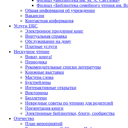
Филиал «Библиотека им. М. А. Светлова»
Филиал «Библиотека семейного чтения им. 
Общая информация об учреждении
Вакансии
Контактная информация
Услуги ЦБС
Электронное продление книг
Виртуальная справка
Обслуживание на дому
Платные услуги
Нескучное чтение
Виват, книга!
Периодика
Рекомендательные списки литературы
Книжные выставки
Мастера слова
Буктрейлеры
Интерактивные открытки
Викторины
Бюллетени
Невредные советы по чтению для родителей
Презентация книги
Электронные библиотеки, блоги, сообщества
Отечество
План мероприятий