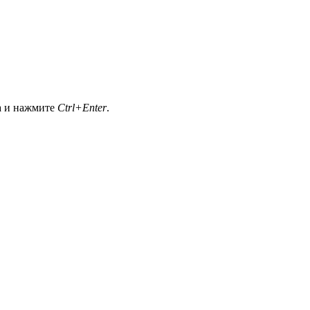
а и нажмите
Ctrl+Enter
.