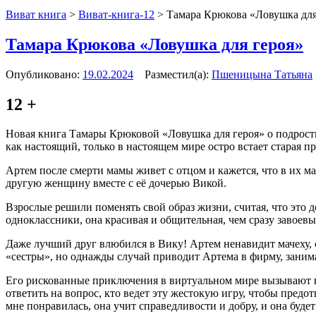
Виват книга
>
Виват-книга-12
>
Тамара Крюкова «Ловушка для
Тамара Крюкова «Ловушка для героя»
Опубликовано:
19.02.2024
Разместил(а):
Пшеницына Татьяна
12 +
Новая книга Тамары Крюковой «Ловушка для героя» о подростка
как настоящий, только в настоящем мире остро встает старая п
Артем после смерти мамы живет с отцом и кажется, что в их м
другую женщину вместе с её дочерью Викой.
Взрослые решили поменять свой образ жизни, считая, что это д
одноклассники, она красивая и общительная, чем сразу завоев
Даже лучший друг влюбился в Вику! Артем ненавидит мачеху, св
«сестры», но однажды случай приводит Артема в фирму, зани
Его рискованные приключения в виртуальном мире вызывают во
ответить на вопрос, кто ведет эту жестокую игру, чтобы предот
мне понравилась, она учит справедливости и добру, и она буде