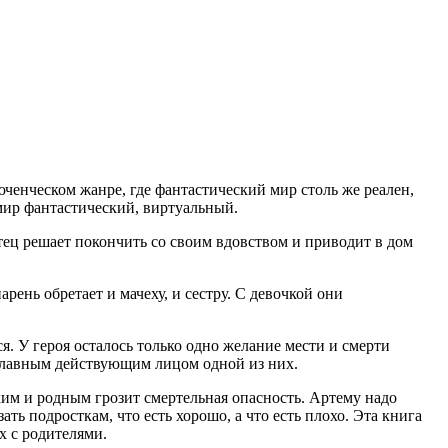
ченческом жанре, где фантастический мир столь же реален,
 мир фантастический, виртуальный.
тец решает покончить со своим вдовством и приводит в дом
рень обретает и мачеху, и сестру. С девочкой они
я. У героя осталось только одно желание мести и смерти
главным действующим лицом одной из них.
ким и родным грозит смертельная опасность. Артему надо
ть подросткам, что есть хорошо, а что есть плохо. Эта книга
х с родителями.