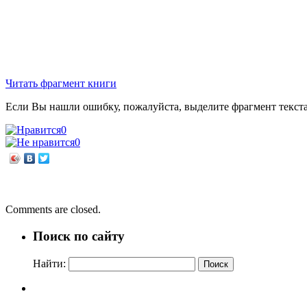
Читать фрагмент книги
Если Вы нашли ошибку, пожалуйста, выделите фрагмент текст
0
0
←
Я горжусь своей отчизной
Вечер-перфоманс «Ах, как нам хочется…»
→
Comments are closed.
Поиск по сайту
Найти: