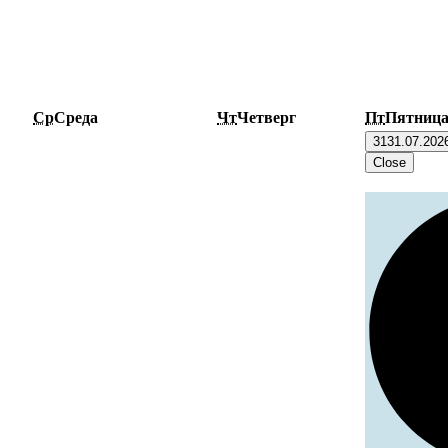
Ср
Среда
Чт
Четверг
Пт
Пятниц
31
31.07.202
Close