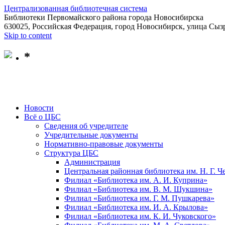
Централизованная библиотечная система
Библиотеки Первомайского района города Новосибирска
630025, Российская Федерация, город Новосибирск, улица Сызр
Skip to content
*
Новости
Всё о ЦБС
Сведения об учредителе
Учредительные документы
Нормативно-правовые документы
Структура ЦБС
Администрация
Центральная районная библиотека им. Н. Г. 
Филиал «Библиотека им. А. И. Куприна»
Филиал «Библиотека им. В. М. Шукшина»
Филиал «Библиотека им. Г. М. Пушкарева»
Филиал «Библиотека им. И. А. Крылова»
Филиал «Библиотека им. К. И. Чуковского»