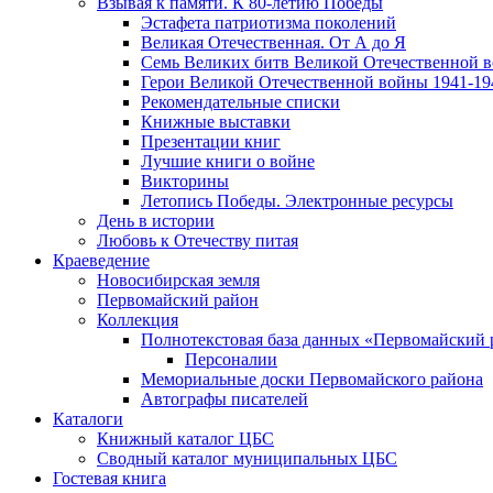
Взывая к памяти. К 80-летию Победы
Эcтафета патриотизма поколений
Великая Отечественная. От А до Я
Семь Великих битв Великой Отечественной 
Герои Великой Отечественной войны 1941-19
Рекомендательные списки
Книжные выставки
Презентации книг
Лучшие книги о войне
Викторины
Летопись Победы. Электронные ресурсы
День в истории
Любовь к Отечеству питая
Краеведение
Новосибирская земля
Первомайский район
Коллекция
Полнотекстовая база данных «Первомайский 
Персоналии
Мемориальные доски Первомайского района
Автографы писателей
Каталоги
Книжный каталог ЦБС
Сводный каталог муниципальных ЦБС
Гостевая книга