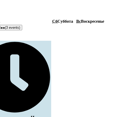
а
Сб
Суббота
Вс
Воскресенье
6
●●
(3 events)