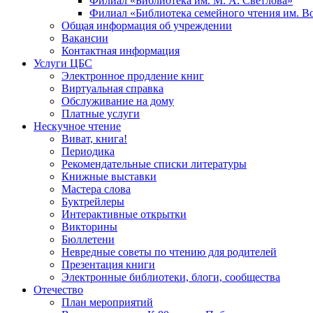
Филиал «Библиотека им. М. А. Светлова»
Филиал «Библиотека семейного чтения им. 
Общая информация об учреждении
Вакансии
Контактная информация
Услуги ЦБС
Электронное продление книг
Виртуальная справка
Обслуживание на дому
Платные услуги
Нескучное чтение
Виват, книга!
Периодика
Рекомендательные списки литературы
Книжные выставки
Мастера слова
Буктрейлеры
Интерактивные открытки
Викторины
Бюллетени
Невредные советы по чтению для родителей
Презентация книги
Электронные библиотеки, блоги, сообщества
Отечество
План мероприятий