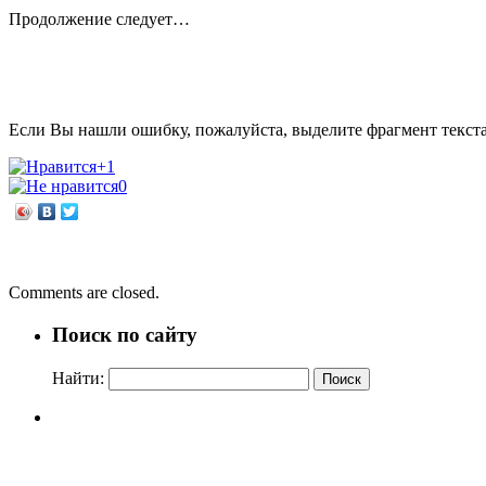
Продолжение следует…
Если Вы нашли ошибку, пожалуйста, выделите фрагмент текст
+1
0
←
Мы этой памяти верны
Урок толерантности
→
Comments are closed.
Поиск по сайту
Найти: