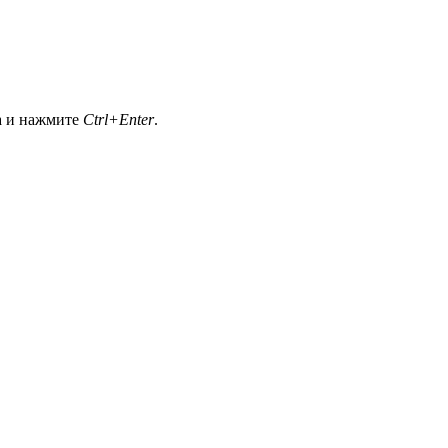
а и нажмите
Ctrl+Enter
.