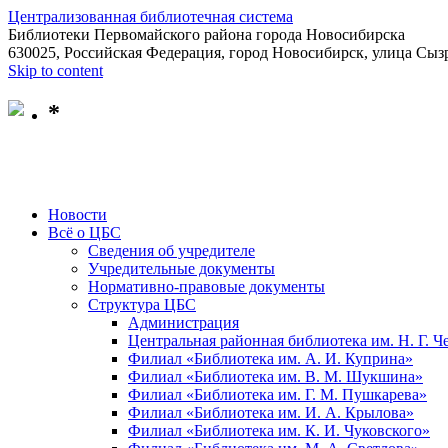
Централизованная библиотечная система
Библиотеки Первомайского района города Новосибирска
630025, Российская Федерация, город Новосибирск, улица Сызр
Skip to content
*
Новости
Всё о ЦБС
Сведения об учредителе
Учредительные документы
Нормативно-правовые документы
Структура ЦБС
Администрация
Центральная районная библиотека им. Н. Г. 
Филиал «Библиотека им. А. И. Куприна»
Филиал «Библиотека им. В. М. Шукшина»
Филиал «Библиотека им. Г. М. Пушкарева»
Филиал «Библиотека им. И. А. Крылова»
Филиал «Библиотека им. К. И. Чуковского»