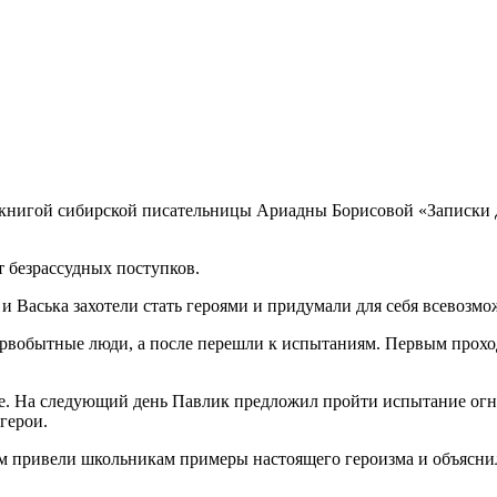
 книгой сибирской писательницы Ариадны Борисовой «Записки д
т безрассудных поступков.
 и Васька захотели стать героями и придумали для себя всевозм
ервобытные люди, а после перешли к испытаниям. Первым прохо
ле. На следующий день Павлик предложил пройти испытание огне
герои.
м привели школьникам примеры настоящего героизма и объяснил