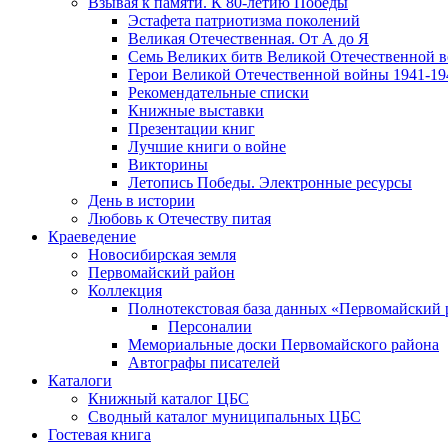
Взывая к памяти. К 80-летию Победы
Эcтафета патриотизма поколений
Великая Отечественная. От А до Я
Семь Великих битв Великой Отечественной 
Герои Великой Отечественной войны 1941-19
Рекомендательные списки
Книжные выставки
Презентации книг
Лучшие книги о войне
Викторины
Летопись Победы. Электронные ресурсы
День в истории
Любовь к Отечеству питая
Краеведение
Новосибирская земля
Первомайский район
Коллекция
Полнотекстовая база данных «Первомайский 
Персоналии
Мемориальные доски Первомайского района
Автографы писателей
Каталоги
Книжный каталог ЦБС
Сводный каталог муниципальных ЦБС
Гостевая книга