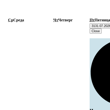
Ср
Среда
Чт
Четверг
Пт
Пятниц
31
31.07.202
Close