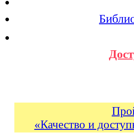
Библи
Дост
Про
«Качество и доступ