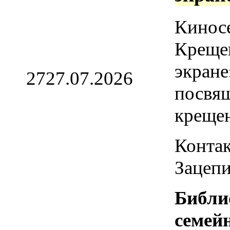
Кинос
Креще
экране
27
27.07.2026
посвя
креще
Контак
Зацепи
Библи
семей