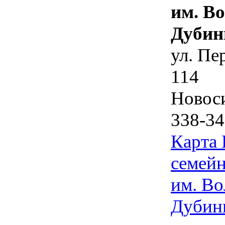
им. В
Дубин
ул. Пе
114
Новос
338-34
Карта
семейн
им. Во
Дубин