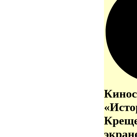
Кинос
«Исто
Креще
экран