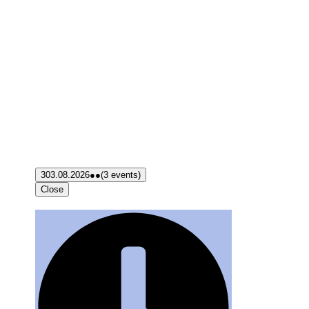
3
03.08.2026
●●
(3 events)
Close