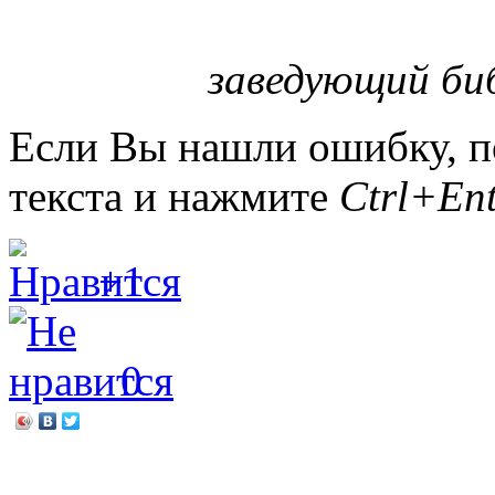
заведующий биб
Если Вы нашли ошибку, п
текста и нажмите
Ctrl+Ent
+1
0
←
Наталья Шицкая «Мудр