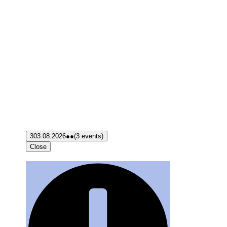
3
03.08.2026
●●
(3 events)
Close