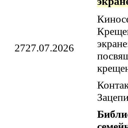
экран
Кинос
Креще
экране
27
27.07.2026
посвя
креще
Контак
Зацепи
Библи
семей