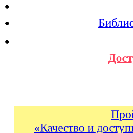
Библи
Дост
Про
«Качество и доступ