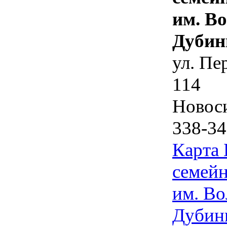
им. В
Дубин
ул. Пе
114
Новос
338-34
Карта
семейн
им. Во
Дубин