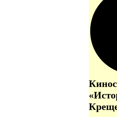
Кинос
«Исто
Креще