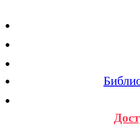
Библи
Дост