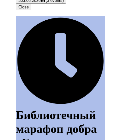
3
03.08.2026
●●
(3 events)
Close
Библиотечный
марафон добра