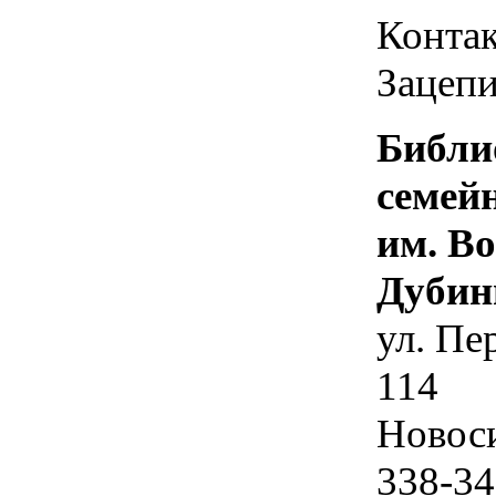
Контак
Зацепи
Библи
семей
им. В
Дубин
ул. Пе
114
Новос
338-34