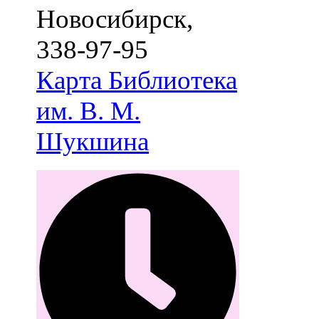
Новосибирск
,
338-97-95
Карта
Библиотека
им. В. М.
Шукшина