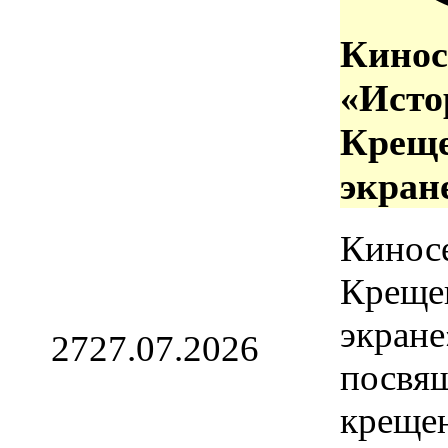
Кинос
«Исто
Креще
экран
Кинос
Креще
экране
27
27.07.2026
посвя
креще