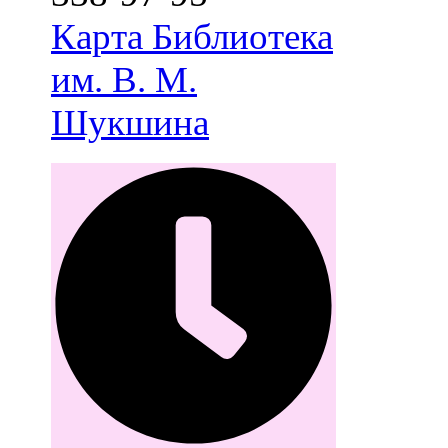
Карта
Библиотека
им. В. М.
Шукшина