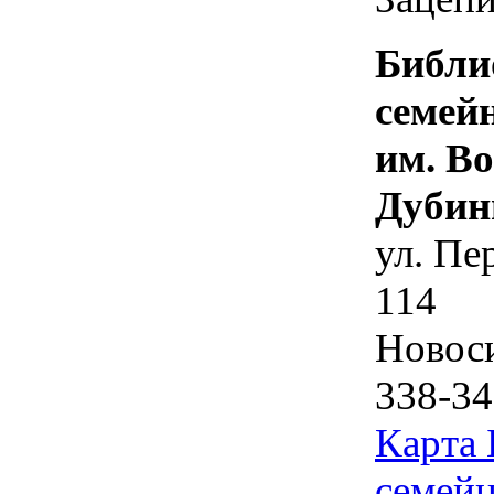
Библи
семей
им. В
Дубин
ул. Пе
114
Новос
338-34
Карта
семейн