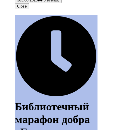
3
03.08.2026
●●
(3 events)
Close
Библиотечный
марафон добра