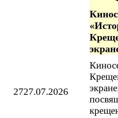
Кинос
«Исто
Креще
экран
Кинос
Креще
экране
27
27.07.2026
посвя
креще