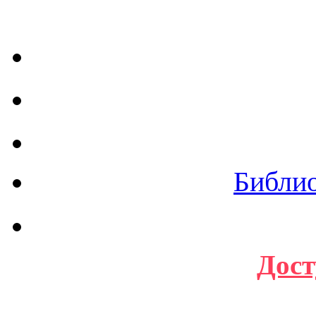
Библи
Дост