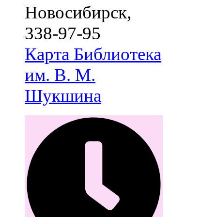
Новосибирск
,
338-97-95
Карта
Библиотека
им. В. М.
Шукшина