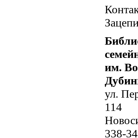
Контак
Зацепи
Библи
семей
им. В
Дубин
ул. Пе
114
Новос
338-34