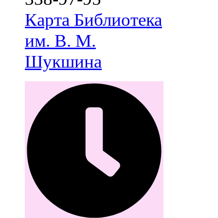
Карта
Библиотека
им. В. М.
Шукшина