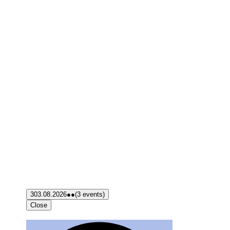
3
03.08.2026
●●
(3 events)
Close