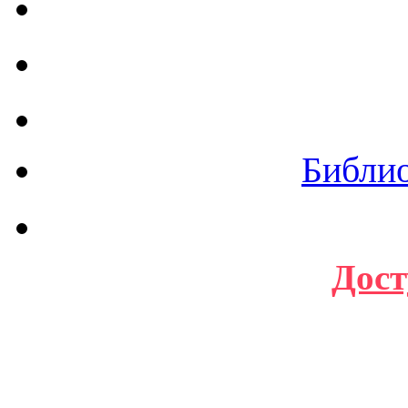
Библи
Дост