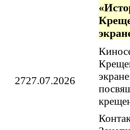
«Исто
Креще
экран
Кинос
Креще
экране
27
27.07.2026
посвя
креще
Контак