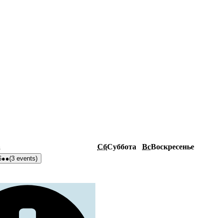
а
Сб
Суббота
Вс
Воскресенье
6
●●
(3 events)