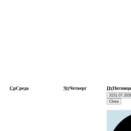
Ср
Среда
Чт
Четверг
Пт
Пятниц
31
31.07.202
Close