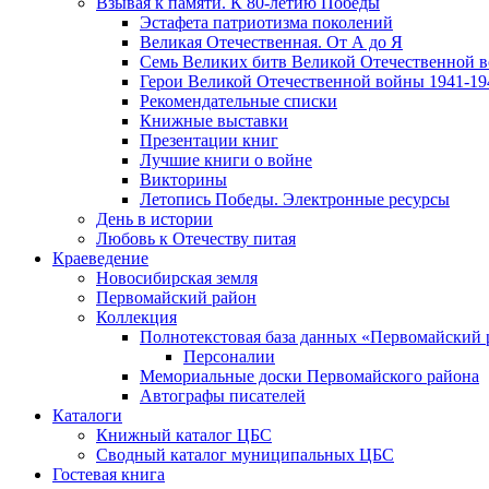
Взывая к памяти. К 80-летию Победы
Эcтафета патриотизма поколений
Великая Отечественная. От А до Я
Семь Великих битв Великой Отечественной 
Герои Великой Отечественной войны 1941-19
Рекомендательные списки
Книжные выставки
Презентации книг
Лучшие книги о войне
Викторины
Летопись Победы. Электронные ресурсы
День в истории
Любовь к Отечеству питая
Краеведение
Новосибирская земля
Первомайский район
Коллекция
Полнотекстовая база данных «Первомайский 
Персоналии
Мемориальные доски Первомайского района
Автографы писателей
Каталоги
Книжный каталог ЦБС
Сводный каталог муниципальных ЦБС
Гостевая книга