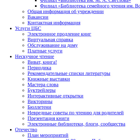
Филиал «Библиотека им. М. А. Светлова»
Филиал «Библиотека семейного чтения им. 
Общая информация об учреждении
Вакансии
Контактная информация
Услуги ЦБС
Электронное продление книг
Виртуальная справка
Обслуживание на дому
Платные услуги
Нескучное чтение
Виват, книга!
Периодика
Рекомендательные списки литературы
Книжные выставки
Мастера слова
Буктрейлеры
Интерактивные открытки
Викторины
Бюллетени
Невредные советы по чтению для родителей
Презентация книги
Электронные библиотеки, блоги, сообщества
Отечество
План мероприятий