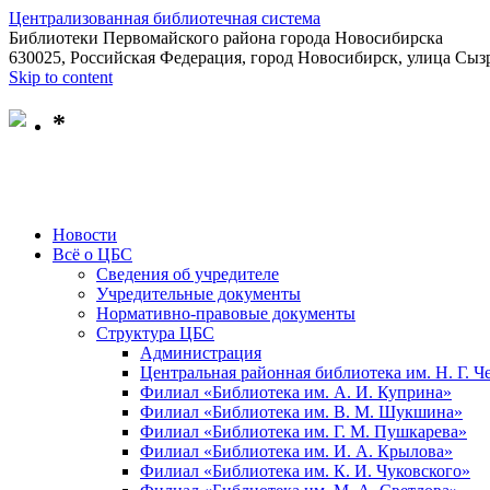
Централизованная библиотечная система
Библиотеки Первомайского района города Новосибирска
630025, Российская Федерация, город Новосибирск, улица Сызр
Skip to content
*
Новости
Всё о ЦБС
Сведения об учредителе
Учредительные документы
Нормативно-правовые документы
Структура ЦБС
Администрация
Центральная районная библиотека им. Н. Г. 
Филиал «Библиотека им. А. И. Куприна»
Филиал «Библиотека им. В. М. Шукшина»
Филиал «Библиотека им. Г. М. Пушкарева»
Филиал «Библиотека им. И. А. Крылова»
Филиал «Библиотека им. К. И. Чуковского»