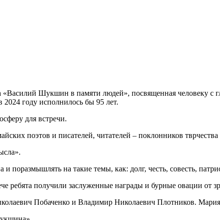
ча «Василий Шукшин в памяти людей», посвященная человеку с г
2024 году исполнилось бы 95 лет.
осферу для встречи.
майских поэтов и писателей, читателей – поклонников тврчеств
ысла».
и поразмышлять на такие темы, как: долг, честь, совесть, патр
рече ребята получили заслуженные награды и бурные овации от з
колаевич Побаченко и Владимир Николаевич Плотников. Мария
Шукшина».