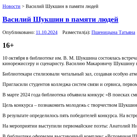
Новости
>
Василий Шукшин в памяти людей
Василий Шукшин в памяти людей
Опубликовано:
11.10.2024
Разместил(а):
Пшеницына Татьяна
16+
10 октября в библиотеке им. В. М. Шукшина состоялась встре
кинорежиссеру и сценаристу. Василию Макаровичу Шукшину в 
Библиотекари стилизовали читальный зал, создавая особую атм
Пригласили студентов колледжа систем связи и сервиса, перво
В марте 2024 года библиотека объявила конкурс «В поисках см
Цель конкурса – познакомить молодежь с творчеством Шукшина 
В результате определилось пять победителей конкурса. На вст
На мероприятии выступили первомайские поэты: Анатолий Ни
В библиотеке оформлен выставочный комплекс «Вспоминая 