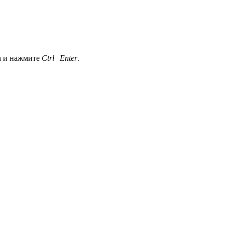
а и нажмите
Ctrl+Enter
.