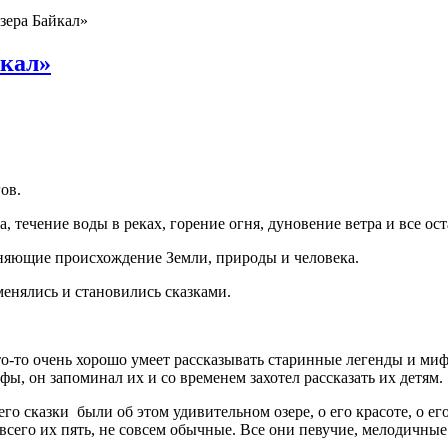
зера Байкал»
йкал»
ов.
а, течение воды в реках, горение огня, дуновение ветра и все ост
няющие происхождение Земли, природы и человека.
енялись и становились сказками.
то-то очень хорошо умеет рассказывать старинные легенды и ми
фы, он запоминал их и со временем захотел рассказать их детям.
го сказки были об этом удивительном озере, о его красоте, о ег
всего их пять, не совсем обычные. Все они певучие, мелодичные