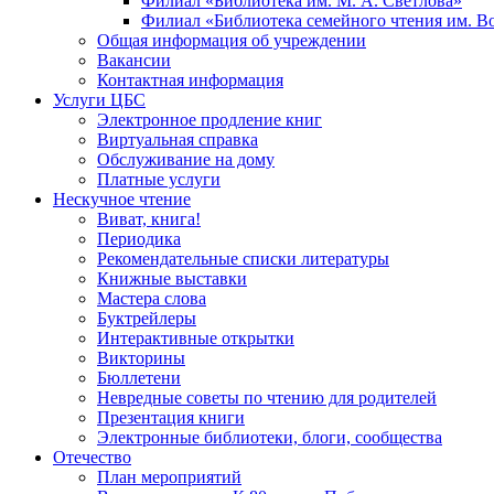
Филиал «Библиотека им. М. А. Светлова»
Филиал «Библиотека семейного чтения им. 
Общая информация об учреждении
Вакансии
Контактная информация
Услуги ЦБС
Электронное продление книг
Виртуальная справка
Обслуживание на дому
Платные услуги
Нескучное чтение
Виват, книга!
Периодика
Рекомендательные списки литературы
Книжные выставки
Мастера слова
Буктрейлеры
Интерактивные открытки
Викторины
Бюллетени
Невредные советы по чтению для родителей
Презентация книги
Электронные библиотеки, блоги, сообщества
Отечество
План мероприятий