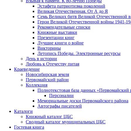
Взывая к памяти. К 80-летию Победы
Эcтафета патриотизма поколений
Великая Отечественная. От А до Я
Семь Великих битв Великой Отечественной 
Герои Великой Отечественной войны 1941-19
Рекомендательные списки
Книжные выставки
Презентации книг
Лучшие книги о войне
Викторины
Летопись Победы. Электронные ресурсы
День в истории
Любовь к Отечеству питая
Краеведение
Новосибирская земля
Первомайский район
Коллекция
Полнотекстовая база данных «Первомайский 
Персоналии
Мемориальные доски Первомайского района
Автографы писателей
Каталоги
Книжный каталог ЦБС
Сводный каталог муниципальных ЦБС
Гостевая книга