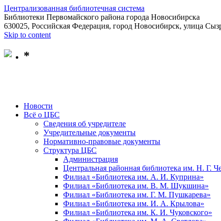
Централизованная библиотечная система
Библиотеки Первомайского района города Новосибирска
630025, Российская Федерация, город Новосибирск, улица Сызр
Skip to content
*
Новости
Всё о ЦБС
Сведения об учредителе
Учредительные документы
Нормативно-правовые документы
Структура ЦБС
Администрация
Центральная районная библиотека им. Н. Г. 
Филиал «Библиотека им. А. И. Куприна»
Филиал «Библиотека им. В. М. Шукшина»
Филиал «Библиотека им. Г. М. Пушкарева»
Филиал «Библиотека им. И. А. Крылова»
Филиал «Библиотека им. К. И. Чуковского»