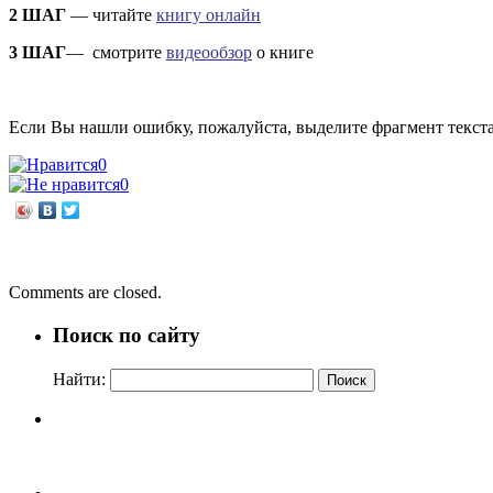
2 ШАГ
— читайте
книгу онлайн
3 ШАГ
— смотрите
видеообзор
о книге
Если Вы нашли ошибку, пожалуйста, выделите фрагмент текст
0
0
←
Федор Конюхов «Антарктида»
Михаил Пляцковский «Большая пиратская книга»
→
Comments are closed.
Поиск по сайту
Найти: