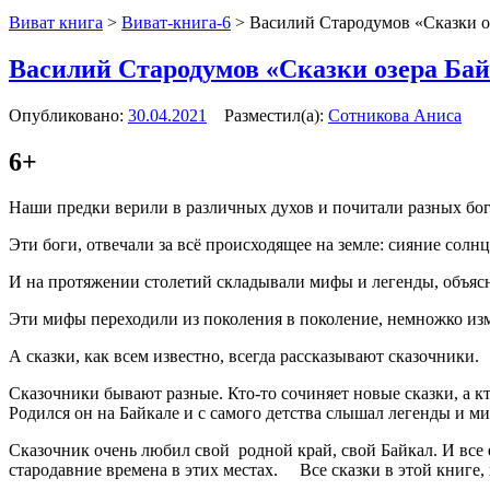
Виват книга
>
Виват-книга-6
>
Василий Стародумов «Сказки о
Василий Стародумов «Сказки озера Ба
Опубликовано:
30.04.2021
Разместил(а):
Сотникова Аниса
6+
Наши предки верили в различных духов и почитали разных бог
Эти боги, отвечали за всё происходящее на земле: сияние солнц
И на протяжении столетий складывали мифы и легенды, объяс
Эти мифы переходили из поколения в поколение, немножко изм
А сказки, как всем известно, всегда рассказывают сказочники.
Сказочники бывают разные. Кто-то сочиняет новые сказки, а к
Родился он на Байкале и с самого детства слышал легенды и ми
Сказочник очень любил свой родной край, свой Байкал. И все е
стародавние времена в этих местах. Все сказки в этой книге, 