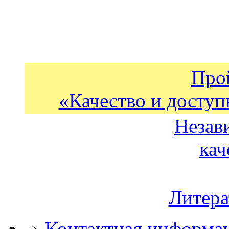
Про
«Качество и доступ
Незав
кач
Литера
Контактная информа