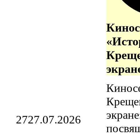
Кинос
«Исто
Креще
экран
Кинос
Креще
экране
27
27.07.2026
посвя