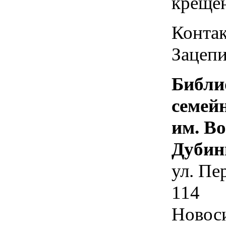
креще
Контак
Зацепи
Библи
семей
им. В
Дубин
ул. Пе
114
Новос