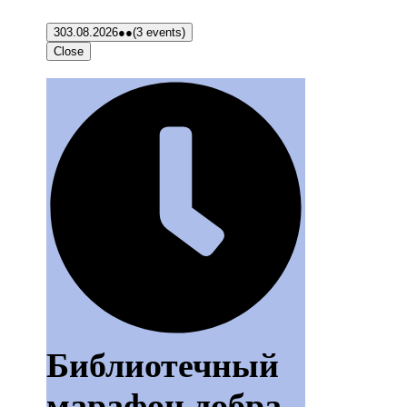
3
03.08.2026
●●
(3 events)
Close
Библиотечный
марафон добра