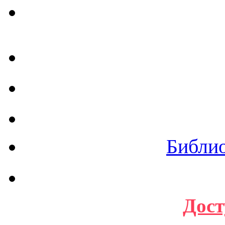
Библи
Дост